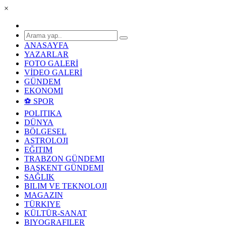
×
ANASAYFA
YAZARLAR
FOTO GALERİ
VİDEO GALERİ
GÜNDEM
EKONOMI
⚽ SPOR
POLITIKA
DÜNYA
BÖLGESEL
ASTROLOJI
EĞITIM
TRABZON GÜNDEMI
BAŞKENT GÜNDEMI
SAĞLIK
BILIM VE TEKNOLOJI
MAGAZIN
TÜRKIYE
KÜLTÜR-SANAT
BIYOGRAFILER