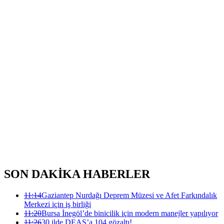
SON DAKİKA HABERLER
11:14
Gaziantep Nurdağı Deprem Müzesi ve Afet Farkındalık
Merkezi için iş birliği
11:20
Bursa İnegöl’de binicilik için modern manejler yapılıyor
11:26
30 ilde DEAŞ’a 104 gözaltı!