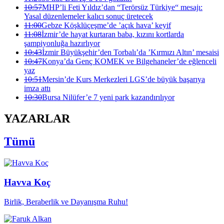
10:57
MHP’li Feti Yıldız’dan “Terörsüz Türkiye“ mesajı:
Yasal düzenlemeler kalıcı sonuç üretecek
11:00
Gebze Köşklüçeşme’de ’açık hava’ keyif
11:08
İzmir’de hayat kurtaran baba, kızını kortlarda
şampiyonluğa hazırlıyor
10:43
İzmir Büyükşehir’den Torbalı’da ’Kırmızı Altın’ mesaisi
10:47
Konya’da Genç KOMEK ve Bilgehaneler’de eğlenceli
yaz
10:51
Mersin’de Kurs Merkezleri LGS’de büyük başarıya
imza attı
10:30
Bursa Nilüfer’e 7 yeni park kazandırılıyor
YAZARLAR
Tümü
Havva Koç
Birlik, Beraberlik ve Dayanışma Ruhu!