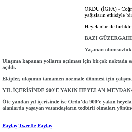
Ordu’da kuvvetli yağış sonrası 120 heyel
04.05.2026 17:55
Ordu’da son birkaç gündür etkili olan kuvv
bazı bölgelerde Ordu Büyükşehir Belediyesi e
Ordu’da son bir
kapandığı bazı b
ORDU (İGFA) - C
yağışların etkis
Heyelanlar ile 
BAZI GÜZER