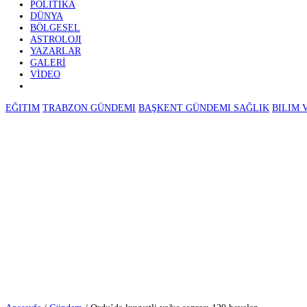
GÜNDEM
EKONOMI
⚽ SPOR
POLITIKA
DÜNYA
BÖLGESEL
ASTROLOJI
YAZARLAR
GALERİ
VİDEO
EĞITIM
TRABZON GÜNDEMI
BAŞKENT GÜNDEMI
SAĞLIK