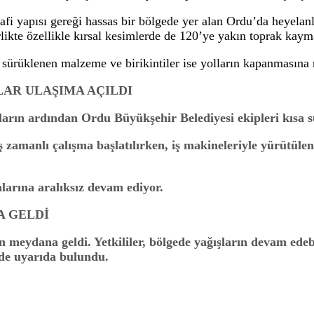
an
etli yağış sonrası kırsal mahallelerde 120’y
kipleri hızlı ve etkin çalışma başlattı.
kaç gündür etkili olan kuvvetli yağış sonrası kırsal ma
ölgelerde Ordu Büyükşehir Belediyesi ekipleri hızlı ve 
oğrafi yapısı gereği hassas bir bölgede yer alan Ord
iyle birlikte özellikle kırsal kesimlerde de 120’ye yakı
birlikte sürüklenen malzeme ve birikintiler ise yolların
GAHLAR ULAŞIMA AÇILDI