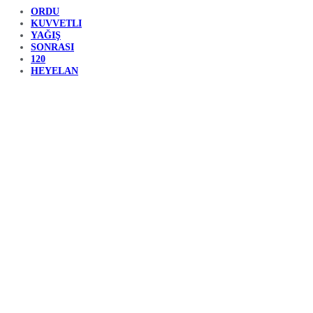
Yaşanan olumsu
Ulaşıma kapanan yolların açılması için birçok nokt
açıldı.
Ekipler, ulaşımın tamamen normale dönmesi için ça
YIL İÇERİSİNDE 900’E YAKIN HEYELAN ME
Öte yandan yıl içerisinde ise Ordu’da 900’e yakın h
alanlarda yaşayan vatandaşların tedbirli olmaları
Paylaş
Tweetle
Paylaş
ORDU
KUVVETLI
YAĞIŞ
SONRASI
120