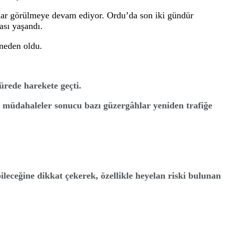
e yakın heyelan meydana geldi. Yolların ula
hallelerde 120’ye yakın heyelan meydana geldi. Yolların
etkin çalışma başlattı.
u’da heyelanlar görülmeye devam ediyor. Ordu’da son i
n toprak kayması yaşandı.
 kapanmasına neden oldu.