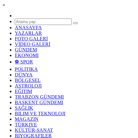
×
ANASAYFA
YAZARLAR
FOTO GALERİ
VİDEO GALERİ
GÜNDEM
EKONOMI
⚽ SPOR
POLITIKA
DÜNYA
BÖLGESEL
ASTROLOJI
EĞITIM
TRABZON GÜNDEMI
BAŞKENT GÜNDEMI
SAĞLIK
BILIM VE TEKNOLOJI
MAGAZIN
TÜRKIYE
KÜLTÜR-SANAT
BIYOGRAFILER