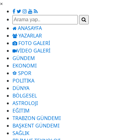
×
ANASAYFA
YAZARLAR
FOTO GALERİ
VİDEO GALERİ
GÜNDEM
EKONOMI
⚽ SPOR
POLITIKA
DÜNYA
BÖLGESEL
ASTROLOJI
EĞITIM
TRABZON GÜNDEMI
BAŞKENT GÜNDEMI
SAĞLIK