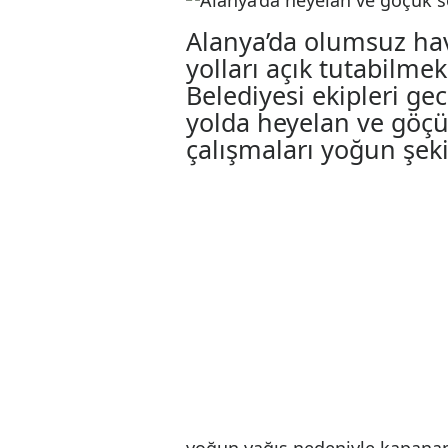
Alanya’da heyel
Büyükşehir’den
17.02.2026 14:41
Alanya’da olumsuz
yolları açık tutab
Belediyesi ekipler
yolda heyelan ve 