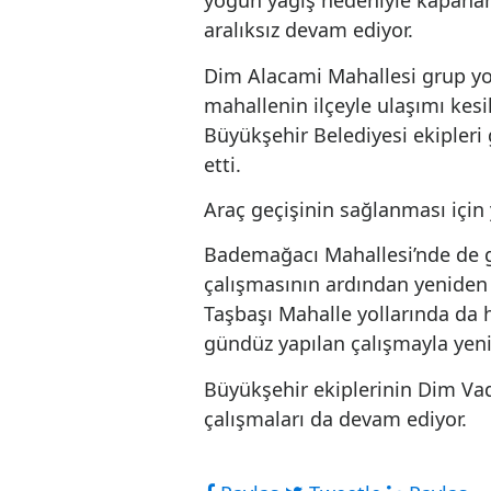
çalışmaları yoğun 
yoğun yağış nedeniyle ka
aralıksız devam ediyor.
Dim Alacami Mahallesi g