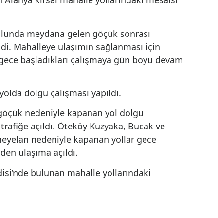
şekilde sürüyor.
Alanya'da olumsuz hava koşulları
nedeniyle kapanan yolları açık tutabilm
için Antalya Büyükşehir Belediyesi ekiple
gece gündüz çalışıyor. Çok sayıda yolda
heyelan ve göçük meydana gelirken yol
açma çalışmaları yoğun şekilde sürüyor.
ANTALYA (İGFA) - Antalya Büyükşehir
Belediyesi Yol Yapım, Bakım ve Onarım
Dairesi Başkanlığı Alanya ekiplerinin
panan Alanya kırsal mahalle yollarındaki mesais
rup yolunda meydana gelen göçük sonrası