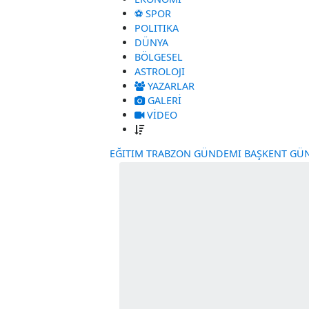
GÜNDEM
EKONOMI
⚽ SPOR
POLITIKA
DÜNYA
BÖLGESEL
ASTROLOJI
YAZARLAR
GALERİ
VİDEO
EĞITIM
TRABZON GÜNDEMI
BAŞKE