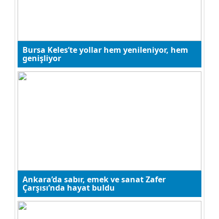
Yusuf Ünal
Bursa Keles’te yollar hem yenileniyor, hem
genişliyor
Şampiyonluğun Dönüştürücü
Etkisi
Sadullah Bakırtaş
Adım adım 28 Şubat İhaneti
Nizamettin Mollasalihoğlu
Ankara’da sabır, emek ve sanat Zafer
Köpek gibi büyütülmüş çocuk!
Çarşısı’nda hayat buldu