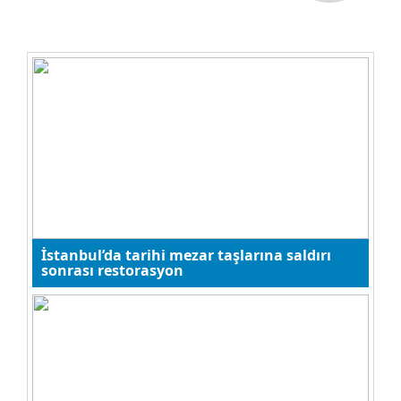
Hüseyin DEĞİRMENCİ
Bu Galibiyetle Trabzonspor Kritik
Bir Eşiği Aştı
Onur Doruk
TRABZON SAHİL DOLGU PROJESİ
İstanbul’da tarihi mezar taşlarına saldırı
Öğr. Gör. Halil İbrahim
sonrası restorasyon
ALBAYRAK
Kültürel kodlarımıza sosyal
medya formatı!
Temel Reis
Kara Lahana