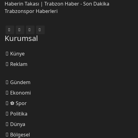
Haberin Takası | Trabzon Haber - Son Dakika
Trabzonspor Haberleri
Yasin Büyükhellaç
Fırtına dolu dizgin!
Kurumsal
Künye
Ebubekir Özdemir
Reklam
Trabzonspor Hakemi Geçemedi!
Gündem
Ekonomi
Ömer Faruk
⚽ Spor
Erdoğan'a sahip çıkmak milli bir
Politika
vazifedir!
Dünya
Bölgesel
Sümerya Demirci