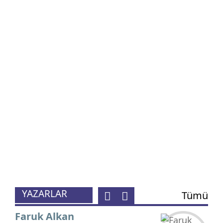
M. Sarıalioğlu
Başkent Gündemi: İngiltere
Etkisi!
Ömer Faruk Sarı
OPERASYON ÇOCUKLARI
Havva Koç
Birlik, Beraberlik ve Dayanışma
Ruhu!
YAZARLAR
Tümü
Faruk Alkan