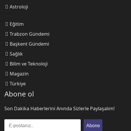
Astroloji
Trabzonspor Fırtınası!
Eğitim
Trabzon Gündemi
Emre Tarakçıoğlu
Başkent Gündemi
Bir kupadan daha fazlası...
Sağlık
Bilim ve Teknoloji
M. Sarıalioğlu
Magazin
Başkent Gündemi: İngiltere
Türkiye
Etkisi!
Abone ol
Ömer Faruk Sarı
Son Dakika Haberlerini Anında Sizlerle Paylaşalım!
OPERASYON ÇOCUKLARI
Abone