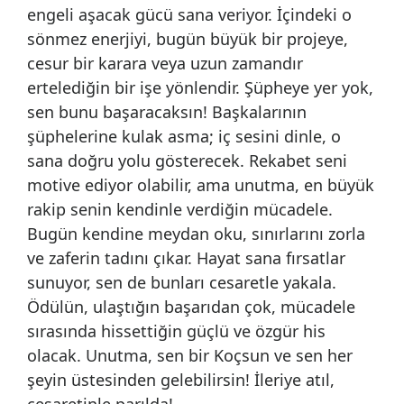
engeli aşacak gücü sana veriyor. İçindeki o
sönmez enerjiyi, bugün büyük bir projeye,
cesur bir karara veya uzun zamandır
ertelediğin bir işe yönlendir. Şüpheye yer yok,
sen bunu başaracaksın! Başkalarının
şüphelerine kulak asma; iç sesini dinle, o
sana doğru yolu gösterecek. Rekabet seni
motive ediyor olabilir, ama unutma, en büyük
rakip senin kendinle verdiğin mücadele.
Bugün kendine meydan oku, sınırlarını zorla
ve zaferin tadını çıkar. Hayat sana fırsatlar
sunuyor, sen de bunları cesaretle yakala.
Ödülün, ulaştığın başarıdan çok, mücadele
sırasında hissettiğin güçlü ve özgür his
olacak. Unutma, sen bir Koçsun ve sen her
şeyin üstesinden gelebilirsin! İleriye atıl,
cesaretinle parılda!