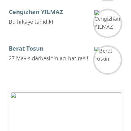
Cengizhan YILMAZ
Bu hikaye tanıdık!
Berat Tosun
27 Mayıs darbesinin acı hatırası!
Hüseyin DEĞİRMENCİ
Bu Galibiyetle Trabzonspor Kritik
Bir Eşiği Aştı
Onur Doruk