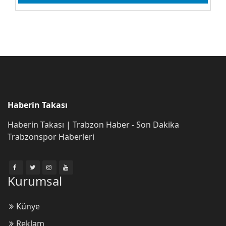
Prof.Dr. Fazıl Kırkbir
Gerçek Demokrasiye Geçiş
Zamanı!
Yakup Tiryaki
Haberin Takası
Neden Gençlik?
Haberin Takası | Trabzon Haber - Son Dakika
Trabzonspor Haberleri
Yasin Büyükhellaç
Kurumsal
Fırtına dolu dizgin!
Künye
Reklam
Ebubekir Özdemir