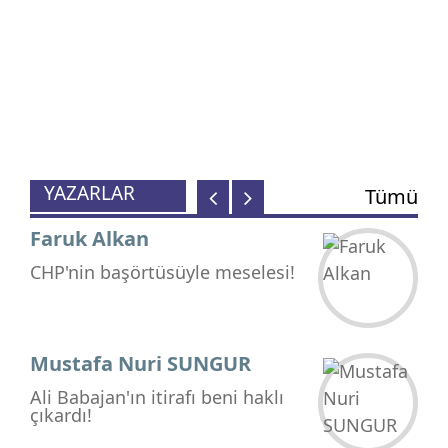
OPERASYON ÇOCUKLARI
Havva Koç
Birlik, Beraberlik ve Dayanışma
Ruhu!
YAZARLAR
Tümü
Faruk Alkan
CHP'nin başörtüsüyle meselesi!
Mustafa Nuri SUNGUR
Ali Babajan'ın itirafı beni haklı
çıkardı!