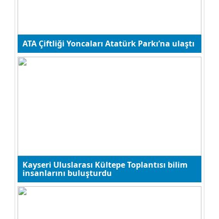
TRABZON SAHİL DOLGU PROJESİ
ATA Çiftliği Yoncaları Atatürk Parkı’na ulaştı
Öğr. Gör. Halil İbrahim
ALBAYRAK
Kültürel kodlarımıza sosyal
medya formatı!
Temel Reis
Kara Lahana
Kayseri Uluslarası Kültepe Toplantısı bilim
Yusuf Ünal
insanlarını buluşturdu
Şampiyonluğun Dönüştürücü
Etkisi