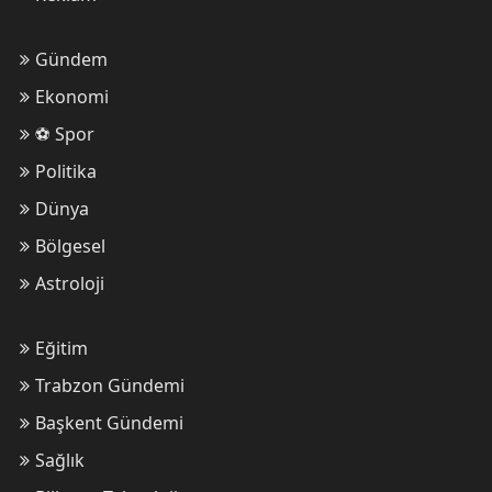
Trabzonspor Hakemi Geçemedi!
Gündem
Ekonomi
Ömer Faruk
⚽ Spor
Erdoğan'a sahip çıkmak milli bir
Politika
vazifedir!
Dünya
Bölgesel
Sümerya Demirci
Astroloji
Trabzonspor Fırtınası!
Eğitim
Trabzon Gündemi
Emre Tarakçıoğlu
Başkent Gündemi
Bir kupadan daha fazlası...
Sağlık