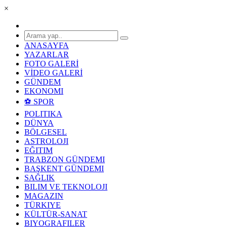
×
ANASAYFA
YAZARLAR
FOTO GALERİ
VİDEO GALERİ
GÜNDEM
EKONOMI
⚽ SPOR
POLITIKA
DÜNYA
BÖLGESEL
ASTROLOJI
EĞITIM
TRABZON GÜNDEMI
BAŞKENT GÜNDEMI
SAĞLIK
BILIM VE TEKNOLOJI
MAGAZIN
TÜRKIYE
KÜLTÜR-SANAT
BIYOGRAFILER