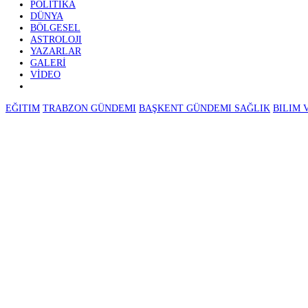
GÜNDEM
EKONOMI
⚽ SPOR
POLITIKA
DÜNYA
BÖLGESEL
ASTROLOJI
YAZARLAR
GALERİ
VİDEO
EĞITIM
TRABZON GÜNDEMI
BAŞKENT GÜNDEMI
SAĞLIK