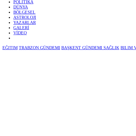
GÜNDEM
EKONOMI
⚽ SPOR
POLITIKA
DÜNYA
BÖLGESEL
ASTROLOJI
YAZARLAR
GALERİ
VİDEO
EĞITIM
TRABZON GÜNDEMI
BAŞKENT GÜNDEMI
SAĞLIK