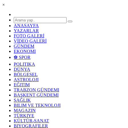
×
ANASAYFA
YAZARLAR
FOTO GALERİ
VİDEO GALERİ
GÜNDEM
EKONOMI
⚽ SPOR
POLITIKA
DÜNYA
BÖLGESEL
ASTROLOJI
EĞITIM
TRABZON GÜNDEMI
BAŞKENT GÜNDEMI
SAĞLIK
BILIM VE TEKNOLOJI
MAGAZIN
TÜRKIYE
KÜLTÜR-SANAT
BIYOGRAFILER