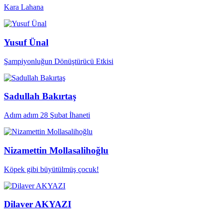
Kara Lahana
Yusuf Ünal
Şampiyonluğun Dönüştürücü Etkisi
Sadullah Bakırtaş
Adım adım 28 Şubat İhaneti
Nizamettin Mollasalihoğlu
Köpek gibi büyütülmüş çocuk!
Dilaver AKYAZI