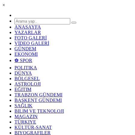
×
ANASAYFA
YAZARLAR
FOTO GALERİ
VİDEO GALERİ
GÜNDEM
EKONOMI
⚽ SPOR
POLITIKA
DÜNYA
BÖLGESEL
ASTROLOJI
EĞITIM
TRABZON GÜNDEMI
BAŞKENT GÜNDEMI
SAĞLIK
BILIM VE TEKNOLOJI
MAGAZIN
TÜRKIYE
KÜLTÜR-SANAT
BIYOGRAFILER