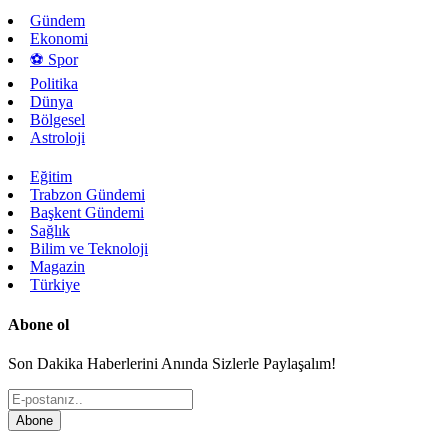
Gündem
Ekonomi
⚽ Spor
Politika
Dünya
Bölgesel
Astroloji
Eğitim
Trabzon Gündemi
Başkent Gündemi
Sağlık
Bilim ve Teknoloji
Magazin
Türkiye
Abone ol
Son Dakika Haberlerini Anında Sizlerle Paylaşalım!
Abone