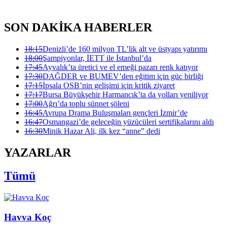
SON DAKİKA HABERLER
18:15
Denizli’de 160 milyon TL’lik alt ve üstyapı yatırımı
18:00
Şampiyonlar, İETT ile İstanbul’da
17:45
Ayvalık’ta üretici ve el emeği pazarı renk katıyor
17:30
DAĞDER ve BUMEV’den eğitim için güç birliği
17:15
İpsala OSB’nin gelişimi için kritik ziyaret
17:17
Bursa Büyükşehir Harmancık’ta da yolları yeniliyor
17:00
Ağrı’da toplu sünnet şöleni
16:45
Avrupa Drama Buluşmaları gençleri İzmir’de
16:47
Osmangazi’de geleceğin yüzücüleri sertifikalarını aldı
16:30
Minik Hazar Ali, ilk kez “anne” dedi
YAZARLAR
Tümü
Havva Koç