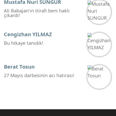
Mustafa Nuri SUNGUR
Ali Babajan'ın itirafı beni haklı
çıkardı!
Cengizhan YILMAZ
Bu hikaye tanıdık!
Berat Tosun
27 Mayıs darbesinin acı hatırası!
Hüseyin DEĞİRMENCİ
Bu Galibiyetle Trabzonspor Kritik Bir
Eşiği Aştı