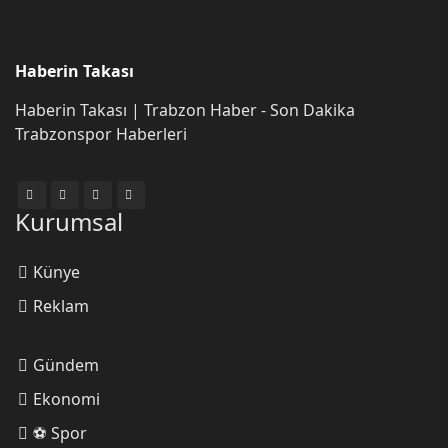
Onur Doruk
Haberin Takası
TRABZON SAHİL DOLGU PROJESİ
Haberin Takası | Trabzon Haber - Son Dakika
Trabzonspor Haberleri
Öğr. Gör. Halil İbrahim
ALBAYRAK
Kurumsal
Kültürel kodlarımıza sosyal medya
formatı!
Künye
Reklam
Temel Reis
Kara Lahana
Gündem
Ekonomi
Yusuf Ünal
⚽ Spor