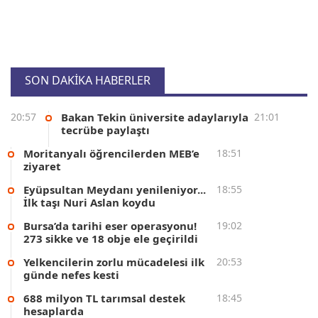
SON DAKİKA HABERLER
Sümerya Demirci
20:57
Bakan Tekin üniversite adaylarıyla
21:01
tecrübe paylaştı
Trabzonspor Fırtınası!
Moritanyalı öğrencilerden MEB’e
18:51
ziyaret
Eyüpsultan Meydanı yenileniyor...
18:55
Emre Tarakçıoğlu
İlk taşı Nuri Aslan koydu
Bir kupadan daha fazlası...
Bursa’da tarihi eser operasyonu!
19:02
273 sikke ve 18 obje ele geçirildi
Yelkencilerin zorlu mücadelesi ilk
20:53
günde nefes kesti
M. Sarıalioğlu
688 milyon TL tarımsal destek
18:45
Başkent Gündemi: İngiltere Etkisi!
hesaplarda