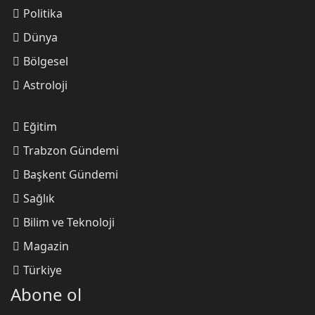
Şampiyonluğun Dönüştürücü Etkisi
Politika
Dünya
Bölgesel
Sadullah Bakırtaş
Astroloji
Adım adım 28 Şubat İhaneti
Eğitim
Trabzon Gündemi
Nizamettin Mollasalihoğlu
Başkent Gündemi
Köpek gibi büyütülmüş çocuk!
Sağlık
Bilim ve Teknoloji
Magazin
Dilaver AKYAZI
Türkiye
Cinayetten Umuda
Abone ol