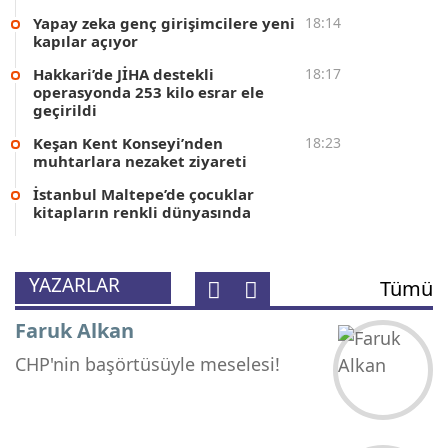
Yapay zeka genç girişimcilere yeni
18:14
kapılar açıyor
Hakkari’de JİHA destekli
18:17
Ömer Faruk Sarı
operasyonda 253 kilo esrar ele
geçirildi
OPERASYON ÇOCUKLARI
Keşan Kent Konseyi’nden
18:23
muhtarlara nezaket ziyareti
İstanbul Maltepe’de çocuklar
Havva Koç
kitapların renkli dünyasında
Birlik, Beraberlik ve Dayanışma Ruhu!
YAZARLAR
Tümü
Faruk Alkan
CHP'nin başörtüsüyle meselesi!