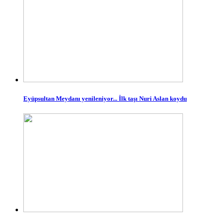
Eyüpsultan Meydanı yenileniyor... İlk taşı Nuri Aslan koydu