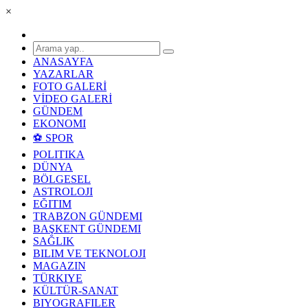
×
ANASAYFA
YAZARLAR
FOTO GALERİ
VİDEO GALERİ
GÜNDEM
EKONOMI
⚽ SPOR
POLITIKA
DÜNYA
BÖLGESEL
ASTROLOJI
EĞITIM
TRABZON GÜNDEMI
BAŞKENT GÜNDEMI
SAĞLIK
BILIM VE TEKNOLOJI
MAGAZIN
TÜRKIYE
KÜLTÜR-SANAT
BIYOGRAFILER