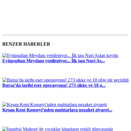
BENZER HABERLER
Eyüpsultan Meydanı yenileniyor... İlk taşı Nuri As...
Bursa’da tarihi eser operasyonu! 273 sikke ve 18 o...
Keşan Kent Konseyi’nden muhtarlara nezaket ziyaret...