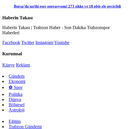
Bursa’da tarihi eser operasyonu! 273 sikke ve 18 obje ele geçirildi
Haberin Takası
Haberin Takası | Trabzon Haber - Son Dakika Trabzonspor
Haberleri
Facebook
Twitter
Instagram
Youtube
Kurumsal
Künye
Reklam
Gündem
Ekonomi
⚽ Spor
Politika
Dünya
Bölgesel
Astroloji
Eğitim
Trabzon Gündemi