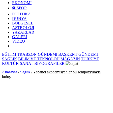
EKONOMI
⚽ SPOR
POLITIKA
DÜNYA
BÖLGESEL
ASTROLOJI
YAZARLAR
GALERİ
VİDEO
EĞITIM
TRABZON GÜNDEMI
BAŞKENT GÜNDEMI
SAĞLIK
BILIM VE TEKNOLOJI
MAGAZIN
TÜRKIYE
KÜLTÜR-SANAT
BIYOGRAFILER
Anasayfa
/
Sağlık
/
Yabancı akademisyenler bu sempozyumda
buluştu