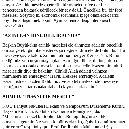
oluyor. Azınlık meselesi çetrefilli bir meseledir. Ve dar bir
pencereden bakarak görülecek bir şey değil. Öncelikle bu, bir fobi
meselesi. Sosyolojik, ekonomik sorunlarla iç içe olabilecek farklı
boyutlarla düşünmek lazım. Aynı zamanda disiplinler arası bir
mesele” dedi.
“AZINLIĞIN DİNİ, DİLİ, IRKI YOK”
Başkan Büyükakın azınlık meselesi ele alınırken adaletin öncelikli
olması gerektiğini ifade ederek şu değerlendirmelerde bulundu: “Bu
meseleye şöyle bakın: Zulmün olduğu her yer Kerbela’dır. Bunu
dediğimiz zaman şu ortaya çıkar. Azınlığın diline, dinine, ırkına
bakmaksızın oradaki mesele insani bir meseledir. Esasen bir hukuk
meselesidir diye de bakalım. Çünkü Allah adaleti yalnızca
müminlere mi emrediyor? Hayır. Herkese emrediyor. Adaletin
tesisini istiyor bizden Rabbimiz. Ve adalet merkezinde meseleye
baktığımızda, tartışmalar daha da kıymetli olacaktır.”
AHMED: “İNSANİ BİR MESELE”
KOÜ İlahiyat Fakültesi Dekanı ve Sempozyum Düzenleme Kurulu
Başkanı Prof. Dr. Abdullah Kahraman konuşmasında,
“Müslümanlar özel bir topluluktur. Bu topluluğun azınlıkta
olmaması gerekir. Ne yazık ki nüfus olarak çoğalsak da nüfuzumuzu
yitiriyoruz” tespitini yaptı. Prof. Dr. İbrahim Muhammed Şaşu,