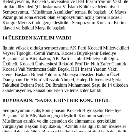
Belediyesi’nin, Kocaeli Üniversitesi ve İHH İnsani Yardım Vakfı ile
birlikte düzenlediği Uluslararası V. İslam Kültür ve Medeniyeti
Sempozyumu, “Müslüman Azınlıklar” teması ile başladı. 10 Mayıs
Pazar günü sona erecek olan sempozyumun açılış töreni Kocaeli
Kongre Merkezi’nde gerçekleştirildi. Sempozyum Kur’an-ı Kerim
tilaveti ve İstiklal Marşı ile başladı.
14 ÜLKEDEN KATILIM VARDI
İlginin yüksek olduğu sempozyuma AK Parti Kocaeli Milletvekilleri
Veysel Tipioğlu, Cemil Yaman, Kocaeli Büyükşehir Belediye
Başkanı Tahir Büyükakın, AK Parti İstanbul Milletvekili Oğuz
Üçüncü, Kocaeli Üniversitesi Rektörü Prof.Dr. Nuh Zafer Cantürk,
Kocaeli Vali Yardımcısı Salih Bıçak, İHH İnsani Yardım Vakfı
Genel Başkanı Bülent Yıldırım, Malezya Dışişleri Bakanı Özel
Danışmanı Dr. Abdu’r-Rezzak Ahmed, Halep Üniversitesi Şeriat
Fakültesi Dekanı Prof. Dr. İbrahim Muhammed Şaşu ile 14 ülkeden
akademisyenler, kanaat önderleri ve temsilciler katıldı.
BÜYÜKAKIN: “SADECE DİNİ BİR KONU DEĞİL”
Sempozyumun açılış konuşmasını Kocaeli Büyükşehir Belediye
Başkanı Tahir Büyükakın gerçekleştirdi. Konunun sadece
Müslüman azınlık ve din açısından ele alınmaması gerektiğini
vurgulayan Başkan Büyükakın, “Azınlıklarla ilgili bütün meseleler
dinle alakalı değildir. Bazen ırkla ilgili oluyor. Hukukla, hakla ilgili