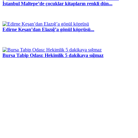
İstanbul Maltepe’de çocuklar kitapların renkli dün...
Edirne Keşan’dan Elazığ’a gönül köprüsü...
Bursa Tabip Odası: Hekimlik 5 dakikaya sığmaz