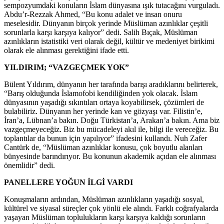
sempozyumdaki konuların İslam dünyasına ışık tutacağını vurguladı.
Abdu’r-Rezzak Ahmed, “Bu konu adalet ve insan onuru
meselesidir. Dünyanın birçok yerinde Müslüman azınlıklar çeşitli
sorunlarla karşı karşıya kalıyor” dedi. Salih Bıçak, Müslüman
azınlıkların istatistiki veri olarak değil, kültür ve medeniyet birikimi
olarak ele alınması gerektiğini ifade etti.
YILDIRIM; “VAZGEÇMEK YOK”
Bülent Yıldırım, dünyanın her tarafında barışı aradıklarını belirterek,
“Barış olduğunda İslamofobi kendiliğinden yok olacak. İslam
dünyasının yaşadığı sıkıntıları ortaya koyabilirsek, çözümleri de
bulabiliriz. Dünyanın her yerinde kan ve gözyaşı var. Filistin’e,
İran’a, Lübnan’a bakın. Doğu Türkistan’a, Arakan’a bakın. Ama biz
vazgeçmeyeceğiz. Biz bu mücadeleyi akıl ile, bilgi ile vereceğiz. Bu
toplantılar da bunun için yapılıyor” ifadesini kullandı. Nuh Zafer
Cantürk de, “Müslüman azınlıklar konusu, çok boyutlu alanları
bünyesinde barındırıyor. Bu konunun akademik açıdan ele alınması
önemlidir” dedi.
PANELLERE YOĞUN İLGİ VARDI
Konuşmaların ardından, Müslüman azınlıkların yaşadığı sosyal,
kültürel ve siyasal süreçler çok yönlü ele alındı. Farklı coğrafyalarda
yaşayan Müslüman toplulukların karşı karşıya kaldığı sorunların