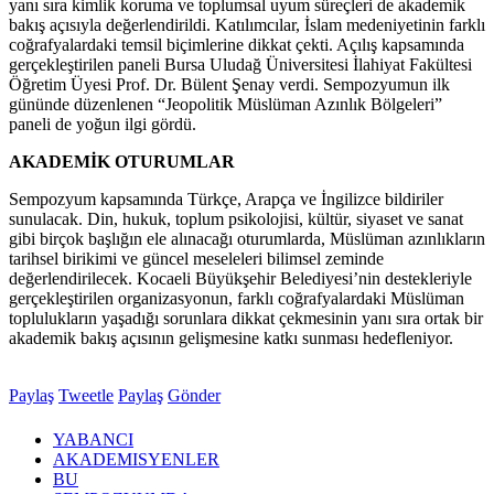
yanı sıra kimlik koruma ve toplumsal uyum süreçleri de akademik
bakış açısıyla değerlendirildi. Katılımcılar, İslam medeniyetinin farklı
coğrafyalardaki temsil biçimlerine dikkat çekti. Açılış kapsamında
gerçekleştirilen paneli Bursa Uludağ Üniversitesi İlahiyat Fakültesi
Öğretim Üyesi Prof. Dr. Bülent Şenay verdi. Sempozyumun ilk
gününde düzenlenen “Jeopolitik Müslüman Azınlık Bölgeleri”
paneli de yoğun ilgi gördü.
AKADEMİK OTURUMLAR
Sempozyum kapsamında Türkçe, Arapça ve İngilizce bildiriler
sunulacak. Din, hukuk, toplum psikolojisi, kültür, siyaset ve sanat
gibi birçok başlığın ele alınacağı oturumlarda, Müslüman azınlıkların
tarihsel birikimi ve güncel meseleleri bilimsel zeminde
değerlendirilecek. Kocaeli Büyükşehir Belediyesi’nin destekleriyle
gerçekleştirilen organizasyonun, farklı coğrafyalardaki Müslüman
toplulukların yaşadığı sorunlara dikkat çekmesinin yanı sıra ortak bir
akademik bakış açısının gelişmesine katkı sunması hedefleniyor.
Paylaş
Tweetle
Paylaş
Gönder
YABANCI
AKADEMISYENLER
BU