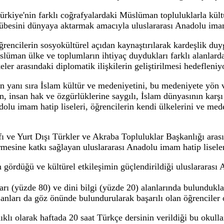
kın yabancı öğrenci eğitimde
birliği kapsamında hayata geçirilen Uluslara
mak üzere toplam 5 bin 695 öğrenciyi aynı ça
kanlığı'nın paydaşlarla iş birliği kapsamında hayata ge
yruklu, 3 bin 608'i Türk olmak üzere toplam 5 bin 695 ö
 Türkiye'nin farklı coğrafyalardaki Müslüman toplulukl
im tecrübesini dünyaya aktarmak amacıyla uluslararası A
rası öğrencilerin sosyokültürel açıdan kaynaştırılarak k
e Müslüman ülke ve toplumların ihtiyaç duydukları farklı
ve ülkeler arasındaki diplomatik ilişkilerin geliştirilmes