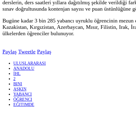
Akademik başarı
değerlerini ben
üretebilen bireyler yetiştirilmesini esas alan uluslara
yetişmelerine de imkân sağlıyor.
MEB Din Öğretimi Genel Müdürlüğü, Türkiye Diyanet Va
uluslararası alanda eğitim ve kültürel iş birliklerini 
Türk ve yabancı uyruklu öğrencilerin aynı çatı altında
için internet üzerinden başvurular alınıyor.
Öğrenciler, oluşturulan sınav komisyonlarınca akademik
Yapılan sınavlar neticesinde, puan üstünlüğü ve ülke k
Kabul edilen yabancı uyruklu öğrencilere 9'uncu sınıfta
derslerin, ders saatleri yıllara dağıtılmış şekilde ver
sınav doğrultusunda kontenjan sayısı ve puan üstünlüğ
Bugüne kadar 3 bin 285 yabancı uyruklu öğrencinin me
Kazakistan, Kırgızistan, Azerbaycan, Mısır, Filistin,