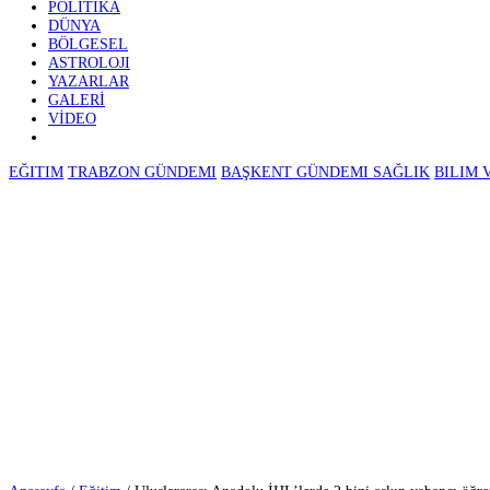
GÜNDEM
EKONOMI
⚽ SPOR
POLITIKA
DÜNYA
BÖLGESEL
ASTROLOJI
YAZARLAR
GALERİ
VİDEO
EĞITIM
TRABZON GÜNDEMI
BAŞKENT GÜNDEMI
SAĞLIK