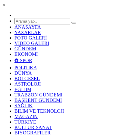
×
ANASAYFA
YAZARLAR
FOTO GALERİ
VİDEO GALERİ
GÜNDEM
EKONOMI
⚽ SPOR
POLITIKA
DÜNYA
BÖLGESEL
ASTROLOJI
EĞITIM
TRABZON GÜNDEMI
BAŞKENT GÜNDEMI
SAĞLIK
BILIM VE TEKNOLOJI
MAGAZIN
TÜRKIYE
KÜLTÜR-SANAT
BIYOGRAFILER