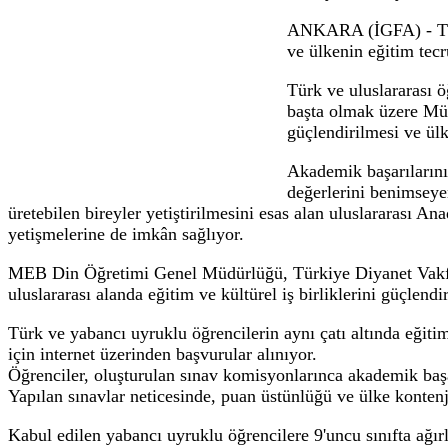
Uluslararası Anadolu İHL’lerde 2 bini aş
09.04.2026 16:50
Milli Eğitim Bakanlığı’nın paydaşlarla iş 
87’si yabancı uyruklu, 3 bin 608’i Türk ol
Milli Eğitim Ba
87'si yabancı u
ANKARA (İGFA) -
ve ülkenin eğit
Türk ve uluslara
başta olmak üzer
güçlendirilmesi 