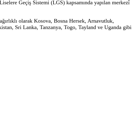
niyete yön veren şahsiyetleri tanıyan, İslam dünyasının
yasının karşı karşıya olduğu sorunların farkında ve çözü
lerini ve medeniyet coğrafyasını tanıyan, vizyonu geniş 
ığı arasındaki iş birliği çerçevesinde hayata geçiril
 hatip liseleri, Türkiye'de 12 ilde bulunuyor.
uluslararası Anadolu imam hatip liselerine yabancı uyru
bulundukları ülkelerde yapılan yazılı ve sözlü sınavlara
 öğrenciler okullara kabul ediliyor.
ği bu okullarda, 10, 11 ve 12'nci sınıflarda ise Türk öğr
rk öğrenciler ise Liselere Geçiş Sistemi (LGS) kapsamında
u okullarda ağırlıklı olarak Kosova, Bosna Hersek, Arn
li, Nepal, Pakistan, Sri Lanka, Tanzanya, Togo, Taylan