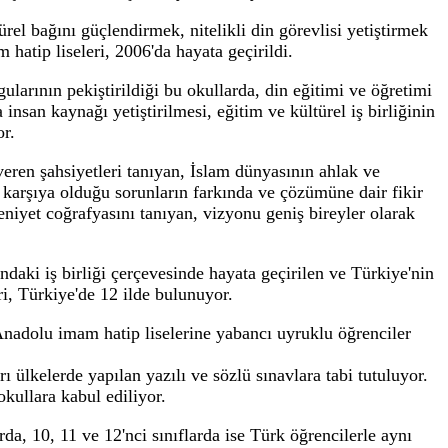
rası Anadolu İmam Hatip Liseleri (İHL), 97 ü
tı altında buluşturmayı sürdürüyor.
çirilen Uluslararası Anadolu İmam Hatip Liseleri (İHL),
ğrenciyi aynı çatı altında buluşturmayı sürdürüyor.
arla kültürel bağını güçlendirmek, nitelikli din görev
nadolu imam hatip liseleri, 2006'da hayata geçirildi.
ardeşlik duygularının pekiştirildiği bu okullarda, din eğ
 alanlarda insan kaynağı yetiştirilmesi, eğitim ve kültü
i hedefleniyor.