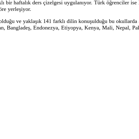
larının yanı sıra İslam kültür ve medeniyetini, bu mede
imseyen, insan hak ve özgürlüklerine saygılı, İslam dün
rası Anadolu imam hatip liseleri, öğrencilerin kendi ülke
kfı ve Yurt Dışı Türkler ve Akraba Topluluklar Başkanl
güçlendirmesine katkı sağlayan uluslararası Anadolu imam
 eğitim gördüğü ve kültürel etkileşimin güçlendirildiği 
 başarı (yüzde 80) ve dini bilgi (yüzde 20) alanlarında 
ontenjanları da göz önünde bulundurularak başarılı olan
 ağırlıklı olarak haftada 20 saat Türkçe dersinin verildi
ildiği farklı bir haftalık ders çizelgesi uygulanıyor. Tü
üne göre yerleşiyor.
zun olduğu ve yaklaşık 141 farklı dilin konuşulduğu b
 Irak, İran, Bangladeş, Endonezya, Etiyopya, Kenya, Ma