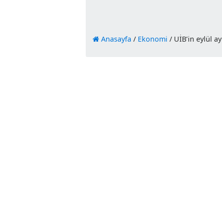
Anasayfa
/
Ekonomi
/
UİB’in e