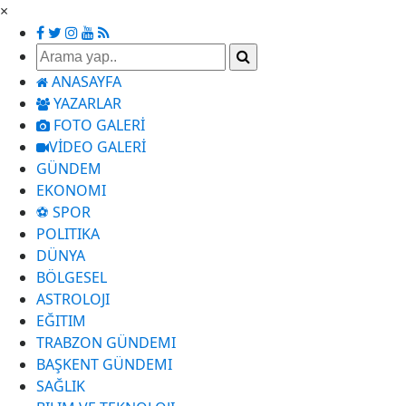
×
ANASAYFA
YAZARLAR
FOTO GALERİ
VİDEO GALERİ
GÜNDEM
EKONOMI
⚽ SPOR
POLITIKA
DÜNYA
BÖLGESEL
ASTROLOJI
EĞITIM
TRABZON GÜNDEMI
BAŞKENT GÜNDEMI
SAĞLIK