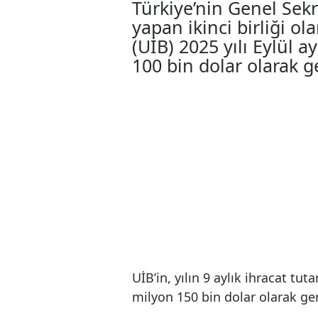
UİB’in eylül ayı i
03.10.2025 10:43
Türkiye’nin Genel 
yapan ikinci birliğ
(UİB) 2025 yılı Eyl
100 bin dolar olara