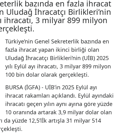
hracat verileri belli oldu
Sekreterlik bazında en fazla ihraca
i olan Uludağ İhracatçı Birlikleri’ni
ül ayı ihracatı, 3 milyar 899 milyon
k gerçekleşti.
Türkiye’nin Genel Sekreterlik bazında en