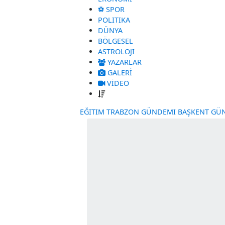
GÜNDEM
EKONOMI
⚽ SPOR
POLITIKA
DÜNYA
BÖLGESEL
ASTROLOJI
YAZARLAR
GALERİ
VİDEO
EĞITIM
TRABZON GÜNDEMI
BAŞKE