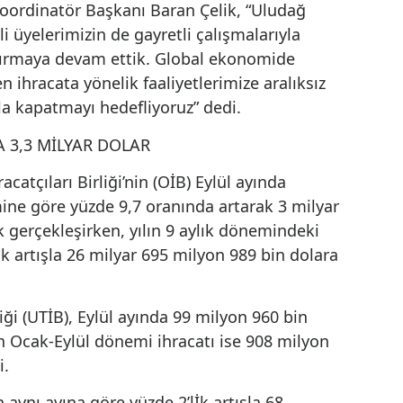
fazla ihracat yapan ikinci birliği olan
Uludağ İhracatçı Birlikleri’nin (UİB) 2025
yılı Eylül ayı ihracatı, 3 milyar 899 milyo
100 bin dolar olarak gerçekleşti.
BURSA (İGFA) - UİB’in 2025 Eylül ayı
ihracat rakamları açıklandı. Eylül ayında
ihracatı geçen yılın aynı ayına göre yüzd
10 oranında artarak 3,9 milyar dolar ola
at tutarı da yüzde 12,5’lİk artışla 31 milyar 514
ak gerçekleşti.
UİB Koordinatör Başkanı Baran Çelik, “Uludağ
 değerli üyelerimizin de gayretli çalışmalarıyla
ızı artırmaya devam ettik. Global ekonomide