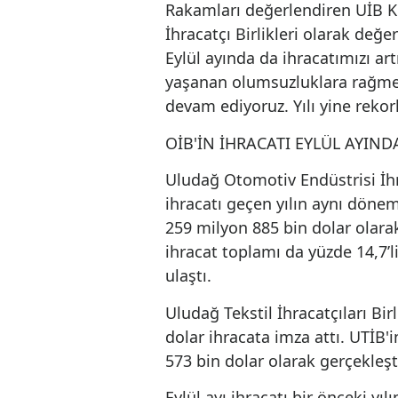
UİB’in, yılın 9 aylık ihrac
milyon 150 bin dolar olar
Rakamları değerlendiren 
İhracatçı Birlikleri olarak
Eylül ayında da ihracatım