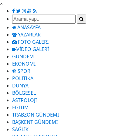
×
ANASAYFA
YAZARLAR
FOTO GALERİ
VİDEO GALERİ
GÜNDEM
EKONOMI
⚽ SPOR
POLITIKA
DÜNYA
BÖLGESEL
ASTROLOJI
EĞITIM
TRABZON GÜNDEMI
BAŞKENT GÜNDEMI
SAĞLIK