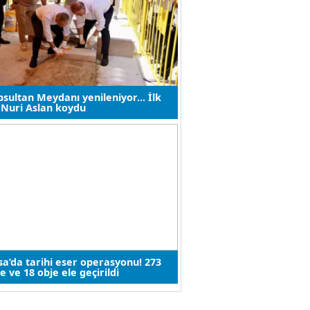
Yusuf Ünal
Moritanyalı öğrencilerden MEB’e
ziyaret
Şampiyonluğun
Dönüştürücü Etkisi
4
Sadullah Bakırtaş
nka
Adım adım 28 Şubat İhaneti
Nizamettin
Mollasalihoğlu
,
Eyüpsultan Meydanı yenileniyor... İlk
taşı Nuri Aslan koydu
Köpek gibi büyütülmüş
çocuk!
Dilaver AKYAZI
Cinayetten Umuda