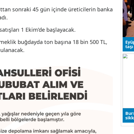
 tarafından sağlanacak temel destek, planlı
ikalı tohum kullanım desteği kapsamında
 980 TL ödeme yapılacak. Bu desteklerle birlikte
da ton başına 19 bin 514 TL, arpada ise 15 bin 76
slimattan sonraki 45 gün içinde üreticilerin ba
açıkladı.
at satışları 1 Ekim’de başlayacak.
k ve ekmeklik buğdayda ton başına 18 bin 500 TL
ak uygulanacak.