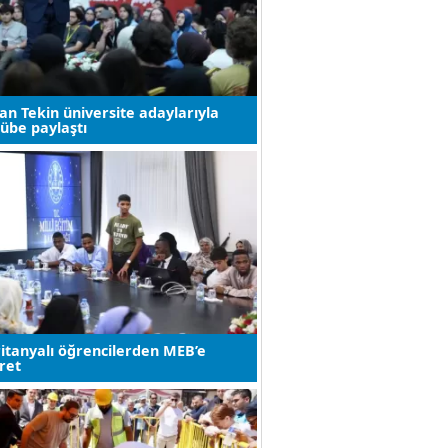
.
Bu Galibiyetle Trabzonspor
Kritik Bir Eşiği Aştı
,
Onur Doruk
TRABZON SAHİL DOLGU
,
PROJESİ
.
Öğr. Gör. Halil İbrahim
Bakan Tekin üniversite adaylarıyla
tecrübe paylaştı
ALBAYRAK
Kültürel kodlarımıza sosyal
medya formatı!
Temel Reis
Kara Lahana