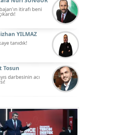
Mustafa Nuri SUNGUR
Ali Babajan'ın itirafı beni
haklı çıkardı!
Cengizhan YILMAZ
Bu hikaye tanıdık!
Berat Tosun
27 Mayıs darbesinin acı
hatırası!
Hüseyin DEĞİRMENCİ