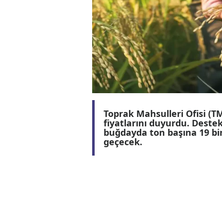
Toprak Mahsulleri Ofis
fiyatlarını duyurdu. D
buğdayda ton başına 1
geçecek.