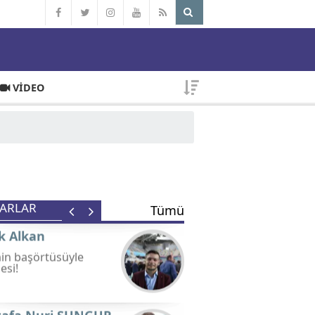
Başkent Gündemi: İngiltere
Etkisi!
Ömer Faruk Sarı
R
GALERİ
VİDEO
OPERASYON ÇOCUKLARI
Havva Koç
Birlik, Beraberlik ve
Dayanışma Ruhu!
YAZARLAR
Tümü
Faruk Alkan
CHP'nin başörtüsüyle
meselesi!