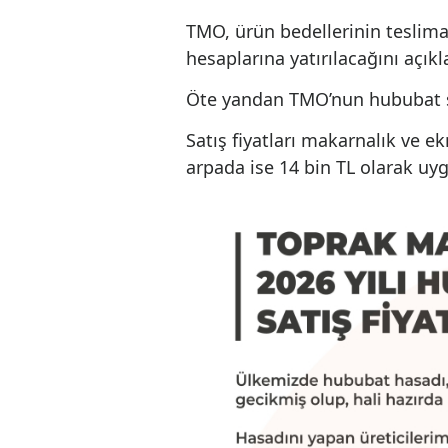
Tarım ve Orman Bakanlığı
üretim desteği ve sertif
üreticilere dekara toplam
üreticilerin eline buğday
TL geçecek.
TMO, ürün bedellerinin te
hesaplarına yatırılacağını 
Öte yandan TMO’nun hubub
Satış fiyatları makarnalı
arpada ise 14 bin TL olar