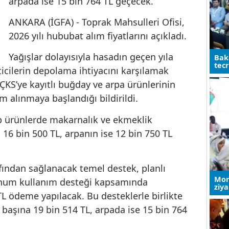
hububat alım ve satış fiyatlarını duyurdu
Destek ödemeleriyle birlikte üreticinin
eline buğdayda ton başına 19 bin 514 TL
arpada ise 15 bin 764 TL geçecek.
ANKARA (İGFA) - Toprak Mahsulleri Ofisi
2026 yılı hububat alım fiyatlarını açıkladı
Yağışlar dolayısıyla hasadın geçen yıla
en, üreticilerin depolama ihtiyacını karşılamak
baren ÇKS’ye kayıtlı buğday ve arpa ürünlerinin
teslim alınmaya başlandığı bildirildi.
2. grup ürünlerde makarnalık ve ekmeklik
iyatı 16 bin 500 TL, arpanın ise 12 bin 750 TL