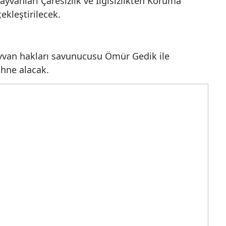
lığın artırılması hedefleniyor.
Samsun Yelken Kulübü'nde 18 Haziran'd
HAÇİKO yararına bir yardım gecesi
düzenlenecek. Ömür Gedik ve Ferhat
Göçer'in sahne alacağı gecenin geliriyle
ikinci HAÇİKO yaşam çiftliğinin
tamamlanması ve toplumsal farkındalığ
artırılması hedefleniyor.
İSTANBUL (İGFA) - Samsun’da 18
Haziran’da Samsun Yelken Kulübü’nde
i, Hayvanları Çaresizlik ve İlgisizlikten Korum
 gerçekleştirilecek.
YOR