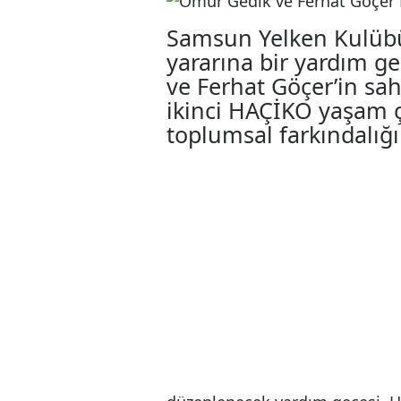
Ömür Gedik ve F
Samsun’da sah
15.06.2026 10:10
Samsun Yelken Ku
yararına bir yard
ve Ferhat Göçer’in
ikinci HAÇİKO yaş