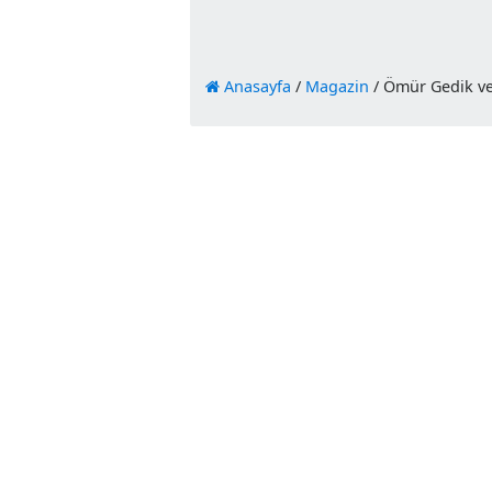
Anasayfa
/
Magazin
/
Ömür Ge