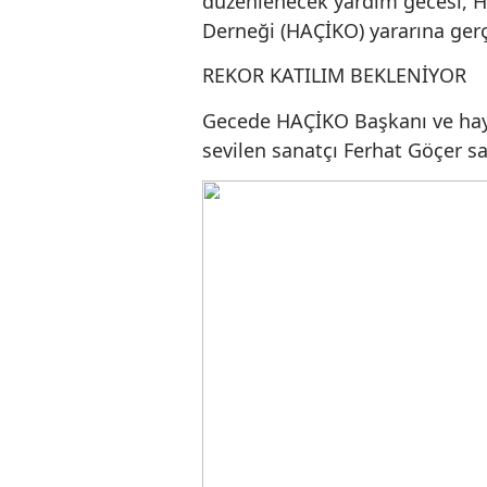
toplumsal farkında
düzenlenecek yardım geces
Derneği (HAÇİKO) yararına
REKOR KATILIM BEKLENİ