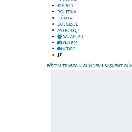
GÜNDEM
EKONOMI
⚽ SPOR
POLITIKA
DÜNYA
BÖLGESEL
ASTROLOJI
YAZARLAR
GALERİ
VİDEO
EĞITIM
TRABZON GÜNDEMI
BAŞKE