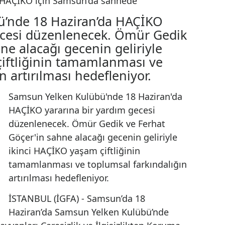
erhat Göçer HAÇİKO için
nede
lübü’nde 18 Haziran’da HAÇİKO
ım gecesi düzenlenecek. Ömür Ged
 sahne alacağı gecenin geliriyle
am çiftliğinin tamamlanması ve