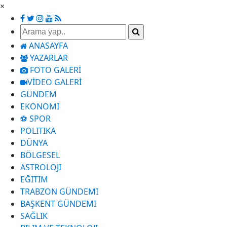
×
ANASAYFA
YAZARLAR
FOTO GALERİ
VİDEO GALERİ
GÜNDEM
EKONOMI
⚽ SPOR
POLITIKA
DÜNYA
BÖLGESEL
ASTROLOJI
EĞITIM
TRABZON GÜNDEMI
BAŞKENT GÜNDEMI
SAĞLIK