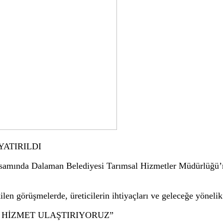
as, ziyaret programı kapsamında Ortaca’nın Sarıgerme 
ha sonra üçüncü etap kapsamında Güzelyurt Mahallesi’n
ım konforunun önemli ölçüde artacağını belirten Başkan