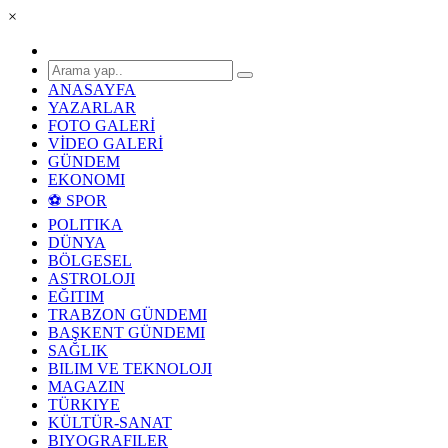
×
ANASAYFA
YAZARLAR
FOTO GALERİ
VİDEO GALERİ
GÜNDEM
EKONOMI
⚽ SPOR
POLITIKA
DÜNYA
BÖLGESEL
ASTROLOJI
EĞITIM
TRABZON GÜNDEMI
BAŞKENT GÜNDEMI
SAĞLIK
BILIM VE TEKNOLOJI
MAGAZIN
TÜRKIYE
KÜLTÜR-SANAT
BIYOGRAFILER