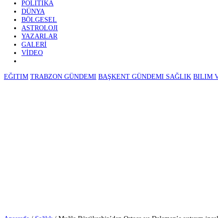
GÜNDEM
EKONOMI
⚽ SPOR
POLITIKA
DÜNYA
BÖLGESEL
ASTROLOJI
YAZARLAR
GALERİ
VİDEO
EĞITIM
TRABZON GÜNDEMI
BAŞKENT GÜNDEMI
SAĞLIK