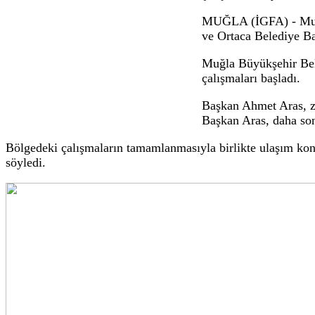
Muğla Büyükşehir’den Ortaca ve Dalaman
03.06.2026 14:37
Kıyı Belediyeler Birliği ve Muğla Büyükşeh
çalışmalarını yerinde inceledi.
Kıyı Belediyele
çalışmalarını ye
MUĞLA (İGFA) -
ve Ortaca Beledi
Muğla Büyükşehi
çalışmaları başl