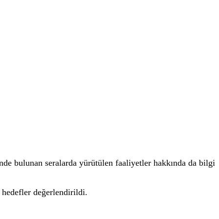
Mahallesi’nde ikinci etapta tamamlanan yol çalışmalar
de devam eden yol yapım çalışmalarını yerinde görerek
 Aras, yatırımların planlanan program doğrultusunda de