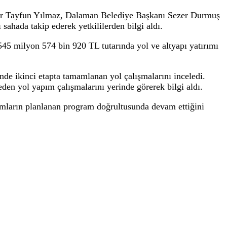
 Ortaca ilçelerinde devam eden yatırım ve h
 Aras, Dalaman ve Ortaca ilçelerinde devam eden yatır
nel Sekreter Tayfun Yılmaz, Dalaman Belediye Başka
 çalışmaları sahada takip ederek yetkililerden bilgi ald
lçelerinde 545 milyon 574 bin 920 TL tutarında yol ve 