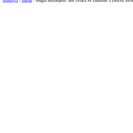
Anasayfa
/
Sağlık
/
Muğla Büyükşehir’den Ortaca ve Dalaman’a yatır