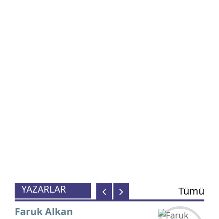
M. Sarıalioğlu
Başkent Gündemi: İngiltere
Etkisi!
Ömer Faruk Sarı
OPERASYON ÇOCUKLARI
Havva Koç
Birlik, Beraberlik ve Dayanışma
Ruhu!
YAZARLAR
Tümü
Faruk Alkan