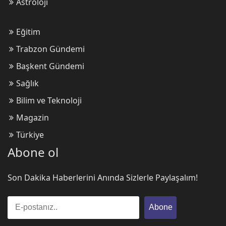
Astroloji
Trabzonspor Fırtınası!
Eğitim
Trabzon Gündemi
Emre Tarakçıoğlu
Başkent Gündemi
Bir kupadan daha fazlası...
Sağlık
Bilim ve Teknoloji
Magazin
M. Sarıalioğlu
Türkiye
Başkent Gündemi: İngiltere
Etkisi!
Abone ol
Son Dakika Haberlerini Anında Sizlerle Paylaşalım!
Ömer Faruk Sarı
OPERASYON ÇOCUKLARI
Abone