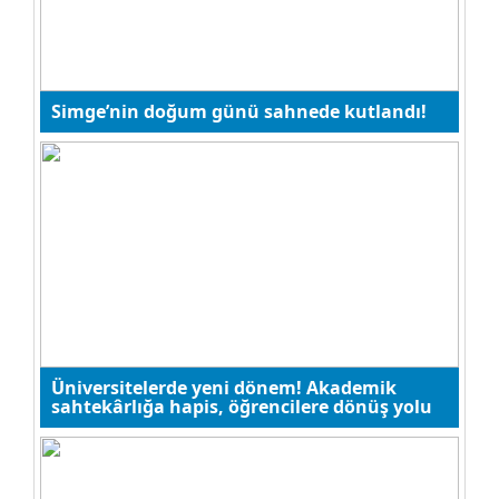
Yusuf Ünal
Simge’nin doğum günü sahnede kutlandı!
Şampiyonluğun Dönüştürücü
Etkisi
Sadullah Bakırtaş
Adım adım 28 Şubat İhaneti
Nizamettin Mollasalihoğlu
Üniversitelerde yeni dönem! Akademik
sahtekârlığa hapis, öğrencilere dönüş yolu
Köpek gibi büyütülmüş çocuk!