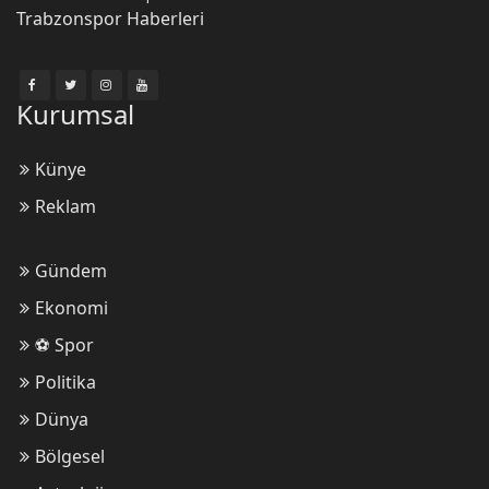
Trabzonspor Haberleri
Yasin Büyükhellaç
Kurumsal
Fırtına dolu dizgin!
Künye
Reklam
Ebubekir Özdemir
Trabzonspor Hakemi Geçemedi!
Gündem
Ekonomi
Ömer Faruk
⚽ Spor
Erdoğan'a sahip çıkmak milli bir
Politika
vazifedir!
Dünya
Bölgesel
Sümerya Demirci