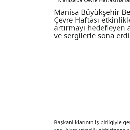
Manisa’da Çevre 
program
08.06.2026 08:12
Manisa Büyükşehir
Çevre Haftası etkin
artırmayı hedefley
ve sergilerle sona 