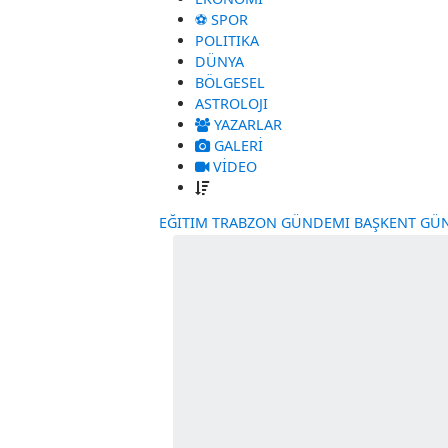
GÜNDEM
EKONOMI
⚽ SPOR
POLITIKA
DÜNYA
BÖLGESEL
ASTROLOJI
YAZARLAR
GALERİ
VİDEO
EĞITIM
TRABZON GÜNDEMI
BAŞKE