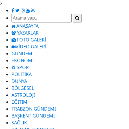
×
ANASAYFA
YAZARLAR
FOTO GALERİ
VİDEO GALERİ
GÜNDEM
EKONOMI
⚽ SPOR
POLITIKA
DÜNYA
BÖLGESEL
ASTROLOJI
EĞITIM
TRABZON GÜNDEMI
BAŞKENT GÜNDEMI
SAĞLIK