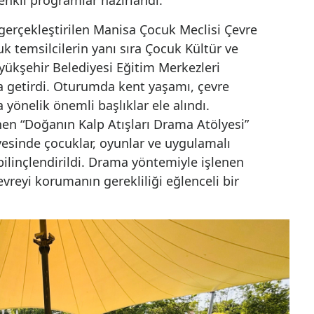
Manisa Büyükşehir Belediyesi tarafında
düzenlenen Çevre Haftası etkinlikleri,
çocuklarda çevre bilincini artırmayı
hedefleyen atölyeler, özel meclis oturu
ve sergilerle sona erdi.
MANİSA (İGFA) - Kültür, Sanat ve Sosyal
İşler Dairesi, Çevre Koruma ve Kontrol
Dairesi, İklim Değişikliği ve Sıfır Atık
Dairesi ile Kent Estetiği Dairesi
iyle gerçekleştirilen etkinliklerin son gününde,
nden renkli programlar hazırlandı.
incisi gerçekleştirilen Manisa Çocuk Meclisi Çev
 çocuk temsilcilerin yanı sıra Çocuk Kültür ve