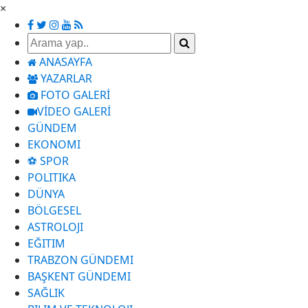
×
ANASAYFA
YAZARLAR
FOTO GALERİ
VİDEO GALERİ
GÜNDEM
EKONOMI
⚽ SPOR
POLITIKA
DÜNYA
BÖLGESEL
ASTROLOJI
EĞITIM
TRABZON GÜNDEMI
BAŞKENT GÜNDEMI
SAĞLIK