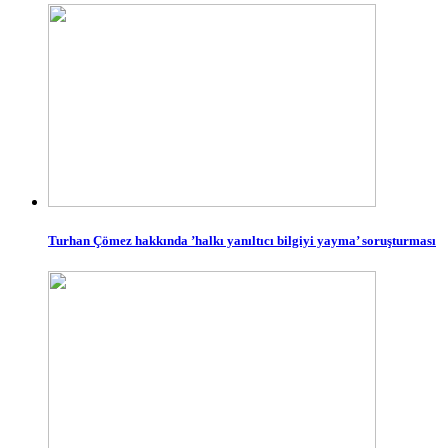
Turhan Çömez hakkında ’halkı yanıltıcı bilgiyi yayma’ soruşturması