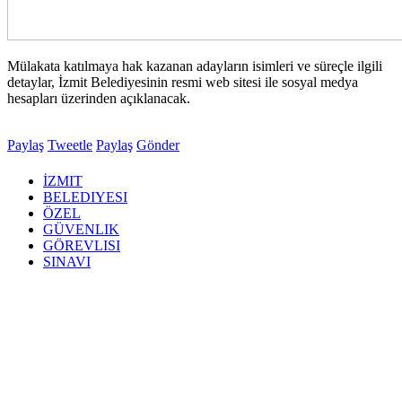
Mülakata katılmaya hak kazanan adayların isimleri ve süreçle ilgili
detaylar, İzmit Belediyesinin resmi web sitesi ile sosyal medya
hesapları üzerinden açıklanacak.
Paylaş
Tweetle
Paylaş
Gönder
İZMIT
BELEDIYESI
ÖZEL
GÜVENLIK
GÖREVLISI
SINAVI