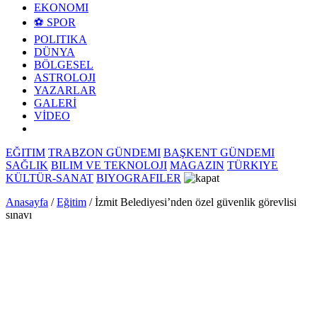
EKONOMI
⚽ SPOR
POLITIKA
DÜNYA
BÖLGESEL
ASTROLOJI
YAZARLAR
GALERİ
VİDEO
EĞITIM
TRABZON GÜNDEMI
BAŞKENT GÜNDEMI
SAĞLIK
BILIM VE TEKNOLOJI
MAGAZIN
TÜRKIYE
KÜLTÜR-SANAT
BIYOGRAFILER
Anasayfa
/
Eğitim
/
İzmit Belediyesi’nden özel güvenlik görevlisi
sınavı