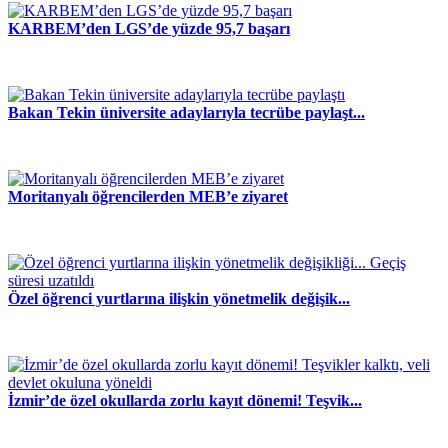
KARBEM’den LGS’de yüzde 95,7 başarı
Bakan Tekin üniversite adaylarıyla tecrübe paylaşt...
Moritanyalı öğrencilerden MEB’e ziyaret
Özel öğrenci yurtlarına ilişkin yönetmelik değişik...
İzmir’de özel okullarda zorlu kayıt dönemi! Teşvik...