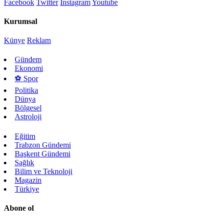
Facebook
Twitter
Instagram
Youtube
Kurumsal
Künye
Reklam
Gündem
Ekonomi
⚽ Spor
Politika
Dünya
Bölgesel
Astroloji
Eğitim
Trabzon Gündemi
Başkent Gündemi
Sağlık
Bilim ve Teknoloji
Magazin
Türkiye
Abone ol