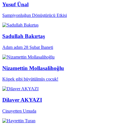
Yusuf Ünal
Şampiyonluğun Dönüştürücü Etkisi
Sadullah Bakırtaş
Adım adım 28 Şubat İhaneti
Nizamettin Mollasalihoğlu
Köpek gibi büyütülmüş çocuk!
Dilaver AKYAZI
Cinayetten Umuda