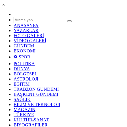
×
ANASAYFA
YAZARLAR
FOTO GALERİ
VİDEO GALERİ
GÜNDEM
EKONOMI
⚽ SPOR
POLITIKA
DÜNYA
BÖLGESEL
ASTROLOJI
EĞITIM
TRABZON GÜNDEMI
BAŞKENT GÜNDEMI
SAĞLIK
BILIM VE TEKNOLOJI
MAGAZIN
TÜRKIYE
KÜLTÜR-SANAT
BIYOGRAFILER