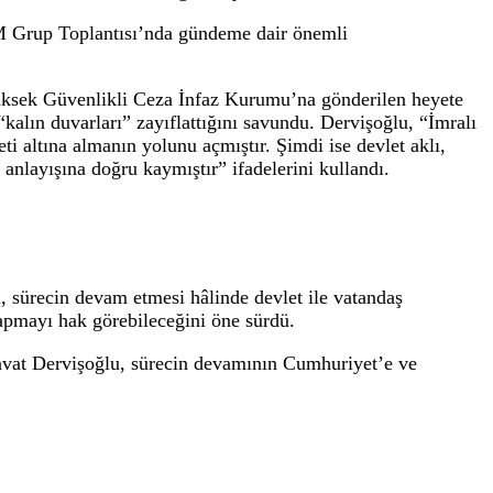
tığı konuşmada İmralı sürecine tepki göster
lkelerini zedelediğini söyledi.
lantısı’nda yaptığı konuşmada İmralı sürecine tepki g
huriyet’in temel ilkelerini zedelediğini söyledi.
isinin TBMM Grup Toplantısı’nda gündeme dair öneml
 İmralı Yüksek Güvenlikli Ceza İnfaz Kurumu’na gön
a kurduğu “kalın duvarları” zayıflattığını savundu. De
n’ın vesayeti altına almanın yolunu açmıştır. Şimdi ise