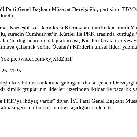
emel anlayışını zedeliyor
u, partisinin TBMM Grup Toplantısı’nda yap
ıyla kurulan ilişkilerin Cumhuriyet’in temel i
 Başkanı Müsavat Dervişoğlu, partisinin TBMM Grup Top
PKK arasında devlet aracılığıyla kurulan ilişkilerin Cum
- İYİ Parti Genel Başkanı Müsavat Dervişoğlu, part
rde bulundu.
anışma, Kardeşlik ve Demokrasi Komisyonu tarafından
rvişoğlu, sürecin Cumhuriyet’in Kürtler ile PKK arasınd
lah Öcalan’ın doğrudan muhatap alınması, Kürtleri Öcala