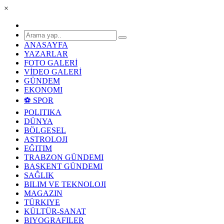
×
ANASAYFA
YAZARLAR
FOTO GALERİ
VİDEO GALERİ
GÜNDEM
EKONOMI
⚽ SPOR
POLITIKA
DÜNYA
BÖLGESEL
ASTROLOJI
EĞITIM
TRABZON GÜNDEMI
BAŞKENT GÜNDEMI
SAĞLIK
BILIM VE TEKNOLOJI
MAGAZIN
TÜRKIYE
KÜLTÜR-SANAT
BIYOGRAFILER