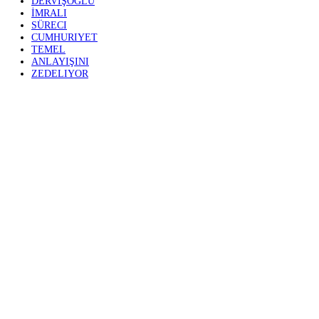
Kürtler ile PKK
#İhanetinZaman
— Müsavat Dervişoğlu (@MDervisogluTR) Nov
Cumhuriyetin, vatandaşların devletle aracısız ve pazar
arasındaki doğrudan ilişkinin zarar göreceğini belirter
“Kürt vatandaşlarımızla ilişki kurmak için ne Öcalan
Anayasa’ya açık bir saldırı olduğunu, savcılarımızın dik
Paylaş
Tweetle
Paylaş
DERVIŞOĞLU
İMRALI
SÜRECI
CUMHURIYET
TEMEL
ANLAYIŞINI