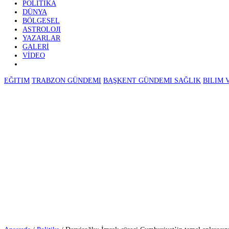
GÜNDEM
EKONOMI
⚽ SPOR
POLITIKA
DÜNYA
BÖLGESEL
ASTROLOJI
YAZARLAR
GALERİ
VİDEO
EĞITIM
TRABZON GÜNDEMI
BAŞKENT GÜNDEMI
SAĞLIK