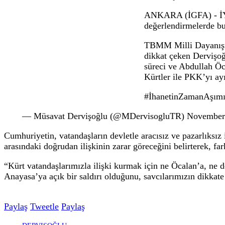
Dervişoğlu: İmralı süreci Cumhuriyet’in t
26.11.2025 18:35
İYİ Parti Genel Başkanı Müsavat Dervişoğl
vatandaşlar ile PKK arasında devlet aracılığ
İYİ Parti Genel
vatandaşlar ile 
ANKARA (İGFA) 
değerlendirmele
TBMM Milli Day
dikkat çeken De
süreci ve Abdul