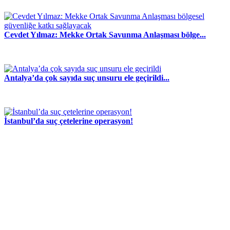
Cevdet Yılmaz: Mekke Ortak Savunma Anlaşması bölge...
Antalya’da çok sayıda suç unsuru ele geçirildi...
İstanbul’da suç çetelerine operasyon!