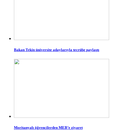
Bakan Tekin üniversite adaylarıyla tecrübe paylaştı
Moritanyalı öğrencilerden MEB’e ziyaret