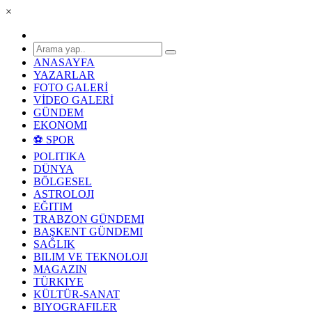
×
ANASAYFA
YAZARLAR
FOTO GALERİ
VİDEO GALERİ
GÜNDEM
EKONOMI
⚽ SPOR
POLITIKA
DÜNYA
BÖLGESEL
ASTROLOJI
EĞITIM
TRABZON GÜNDEMI
BAŞKENT GÜNDEMI
SAĞLIK
BILIM VE TEKNOLOJI
MAGAZIN
TÜRKIYE
KÜLTÜR-SANAT
BIYOGRAFILER