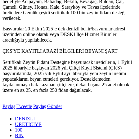
hedefiyle Acıpayam, Babadağ, Bekilli, Beyağaç, Buldan, Çal,
Çameli, Güney, Honaz, Kale, Sarayköy ve Tavas ilçelerinde
üreticilere Gemlik çeşidi sertifikalı 100 bin zeytin fidanı desteği
verilecek.
Başvurular 20 Ekim 2025’e dek denizli.bel.tr/basvurular adresi
üzerinden online olarak veya DESKİ İlçe Hizmet Birimleri
aracılığıyla yapılabilecek.
ÇKS'YE KAYITLI ARAZİ BİLGİLERİ BEYANI ŞART
Sertifikalı Zeytin Fidanı Desteğine başvuracak üreticilerin, 1 Eylül
2025 itibariyle başlayan 2026 yılı Çiftçi Kayıt Sistemi (ÇKS)
başvurularında, 2025 yılı Eylül ayı itibarıyla yeni zeytin üretimi
yapacaklarını beyan etmeleri gerekiyor. Desteklemeden
faydalanmaya hak kazanan çiftçilere, dekar başına 25 adet olmak
üzere en az 25, en fazla 250 fidan dağıtılacak.
Paylaş
Tweetle
Paylaş
Gönder
DENIZLI
ÜRETICIYE
100
BIN