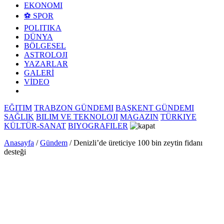
EKONOMI
⚽ SPOR
POLITIKA
DÜNYA
BÖLGESEL
ASTROLOJI
YAZARLAR
GALERİ
VİDEO
EĞITIM
TRABZON GÜNDEMI
BAŞKENT GÜNDEMI
SAĞLIK
BILIM VE TEKNOLOJI
MAGAZIN
TÜRKIYE
KÜLTÜR-SANAT
BIYOGRAFILER
Anasayfa
/
Gündem
/
Denizli’de üreticiye 100 bin zeytin fidanı
desteği