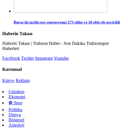
Bursa’da tarihi eser operasyonu! 273 sikke ve 18 obje ele geçirildi
Haberin Takası
Haberin Takası | Trabzon Haber - Son Dakika Trabzonspor
Haberleri
Facebook
Twitter
Instagram
Youtube
Kurumsal
Künye
Reklam
Gündem
Ekonomi
⚽ Spor
Politika
Dünya
Bölgesel
Astroloji