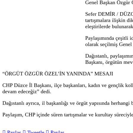
CHP Düzce örgütünden Kılıçdaroğlu’na ç
07.06.2026 14:02
CHP Düzce İl Başkanı Abdullah Dağıstanlı
Genel Başkan Özgür Özel’e destek mesajı ve
CHP Düzce İl B
Genel Başkan Öz
Sefer DEMİR / 
tartışmalara il
eleştirilerde b
Paylaşımında çeş