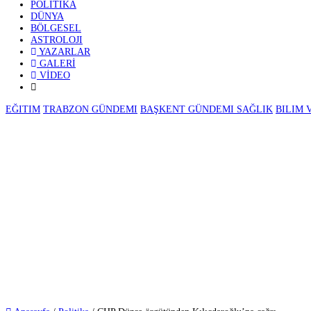
GÜNDEM
EKONOMI
⚽ SPOR
POLITIKA
DÜNYA
BÖLGESEL
ASTROLOJI
YAZARLAR
GALERİ
VİDEO
EĞITIM
TRABZON GÜNDEMI
BAŞKENT GÜNDEMI
SAĞLIK