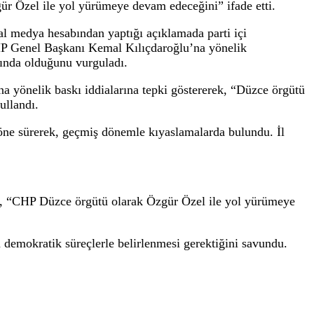
kan Kemal Kılıçdaroğlu’na çağrıda bulunar
 ile yol yürümeye devam edeceğini” ifade et
a eski Genel Başkan Kemal Kılıçdaroğlu’na çağrıda bu
ütünün “Özgür Özel ile yol yürümeye devam edeceğini” 
nlı, sosyal medya hesabından yaptığı açıklamada part
şımında eski CHP Genel Başkanı Kemal Kılıçdaroğlu’na y
zel’in arkasında olduğunu vurguladı.
 il başkanlarına yönelik baskı iddialarına tepki göstere