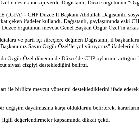
ağrı
, sosyal medya paylaşımında eski Genel Baş
rdi. Dağıstanlı, Düzce örgütünün “Özgür Özel
aşkanı Abdullah Dağıstanlı, sosyal medya paylaşımınd
gür Özel’e destek mesajı verdi. Dağıstanlı, Düzce örg
DÜZCE (İGFA) - CHP Düzce İl Başkanı Abdullah Dağısta
işkin dikkat çeken ifadeler kullandı. Dağıstanlı, payla
ulunarak Düzce örgütünün mevcut Genel Başkan Özgür Ö
itli iddialara ve parti içi süreçlere değinen Dağıstanlı,