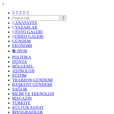
×
ANASAYFA
YAZARLAR
FOTO GALERİ
VİDEO GALERİ
GÜNDEM
EKONOMI
⚽ SPOR
POLITIKA
DÜNYA
BÖLGESEL
ASTROLOJI
EĞITIM
TRABZON GÜNDEMI
BAŞKENT GÜNDEMI
SAĞLIK
BILIM VE TEKNOLOJI
MAGAZIN
TÜRKIYE
KÜLTÜR-SANAT
BIYOGRAFILER