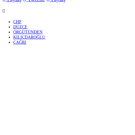
olarak seçilmiş
Dağıstanlı, pay
Başkanı, örgütün
“ÖRGÜT ÖZGÜR ÖZEL’İN YANINDA” MESAJI
CHP Düzce İl Başkanı, ilçe başkanları, kadın ve gençl
devam edeceğiz” dedi.
Dağıstanlı ayrıca, il başkanlığı ve örgüt yapısında her
Paylaşım, CHP içinde süren tartışmalar ve kurultay sür
Paylaş
Tweetle
Paylaş
CHP
DÜZCE