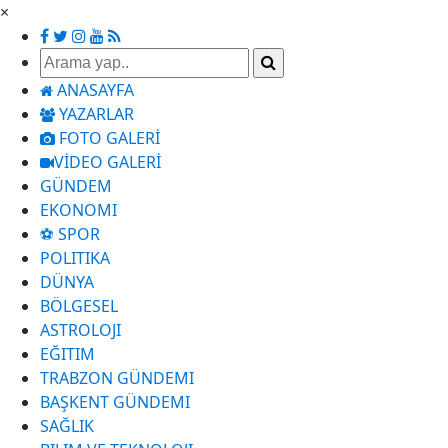
×
ANASAYFA
YAZARLAR
FOTO GALERİ
VİDEO GALERİ
GÜNDEM
EKONOMI
⚽ SPOR
POLITIKA
DÜNYA
BÖLGESEL
ASTROLOJI
EĞITIM
TRABZON GÜNDEMI
BAŞKENT GÜNDEMI
SAĞLIK