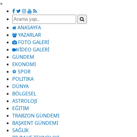
×
ANASAYFA
YAZARLAR
FOTO GALERİ
VİDEO GALERİ
GÜNDEM
EKONOMI
⚽ SPOR
POLITIKA
DÜNYA
BÖLGESEL
ASTROLOJI
EĞITIM
TRABZON GÜNDEMI
BAŞKENT GÜNDEMI
SAĞLIK