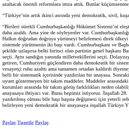
Zorluoğlu, Trab
Gençlik Buluşma
askerimizi, şehi
şehitlerimize Allah’tan rahmet diliyorum. Ailelerine 
hep sürdüreceğiz. Ülkemizi huzursuz eden milletimizi 
kazıyıncaya kadar bu mücadele devam edecek. Sadece t
40 yıldan bu yana huzursuz eden gelişmesinin kalkınm
şer şebekelerinden temizleyerek yolumuza devam edec
“Vesayetçi ruhu ortadan kaldırmak için çok çalıştık”
Salonda yer alan “Darbe anayasası istemiyoruz” yazılı 
anayasanın değişmesi konusunda herkes mutabık. Siyasi
bugüne kadar olmadı. Birkaç girişim oldu. Mecliste b
sağlanamadı. Masalar dağıldı. 12 Eylül anayasasında g
azaltacak önemli reformlara imza attık. Bunlar küçüm
“Türkiye’nin artık ikinci asrında yeni demokratik, sivi