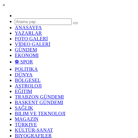
×
ANASAYFA
YAZARLAR
FOTO GALERİ
VİDEO GALERİ
GÜNDEM
EKONOMI
⚽ SPOR
POLITIKA
DÜNYA
BÖLGESEL
ASTROLOJI
EĞITIM
TRABZON GÜNDEMI
BAŞKENT GÜNDEMI
SAĞLIK
BILIM VE TEKNOLOJI
MAGAZIN
TÜRKIYE
KÜLTÜR-SANAT
BIYOGRAFILER