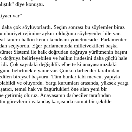
elediye Başkanı Ahmet Metin Genç de katıldı.
man taviz vermeyeceklerinin altını çizen Bakan Tunç,
da 12 vatan evladımız şehit oldular. Ben buradan bir kez
örle mücadelemizden hiçbir zaman taviz vermeyeceğiz. Bu
deceğiz. Milletçe birlik beraberlik içerisinde inşalla
arın maşalarını tutanlarla da mücadelemiz hep devam ed
ör belasından terörün her şekliyle mücadele ederek inş
onrası darbeciler tarafından yazdırılan bir anayasa ile
r diyor. Bütün partiler yeni anayasaya ihtiyaç var diy
şarılı olunamadı. Bazı kritik maddelere sıra geldiğind
m sayılacak sessiz devrim sayılacak anayasanın vesayetç
 için çok çalıştık” diye konuştu.
anayasaya ihtiyacı var”