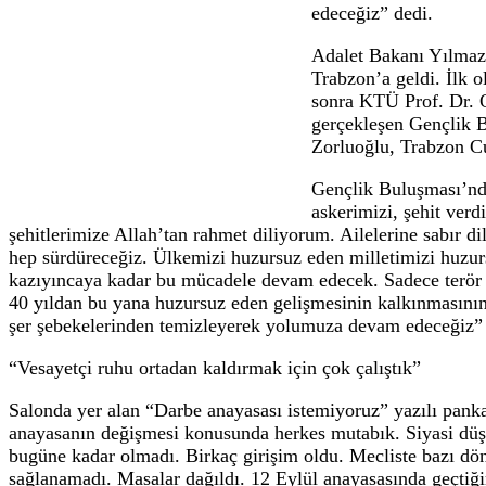
Bakan Tunç: “Ülkemizi şer şebekelerind
28.12.2023 22:45
Adalet Bakanı Yılmaz Tunç, “Türkiye’yi 4
bu terör belasından terörün her şekliyle m
Adalet Bakanı Y
konulan bu terö
edeceğiz” dedi.
Adalet Bakanı Y
Trabzon’a geldi
sonra KTÜ Prof.
gerçekleşen Gen