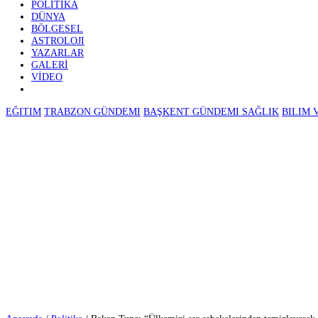
GÜNDEM
EKONOMI
⚽ SPOR
POLITIKA
DÜNYA
BÖLGESEL
ASTROLOJI
YAZARLAR
GALERİ
VİDEO
EĞITIM
TRABZON GÜNDEMI
BAŞKENT GÜNDEMI
SAĞLIK