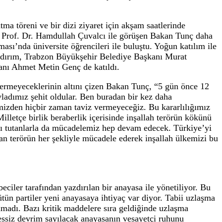
n kalkınmasının önünde engel olarak hep ön
kelerinden temizleyerek yolumuza devam edece
den gelişmesinin kalkınmasının önünde engel olarak h
llah ülkemizi bu şer şebekelerinden temizleyerek yolu
ayı temel atma töreni ve bir dizi ziyaret için akşam sa
itesi Rektörü Prof. Dr. Hamdullah Çuvalcı ile görüşen
k Buluşması’nda üniversite öğrencileri ile buluştu. 
lisi Aziz Yıldırım, Trabzon Büyükşehir Belediye Başk