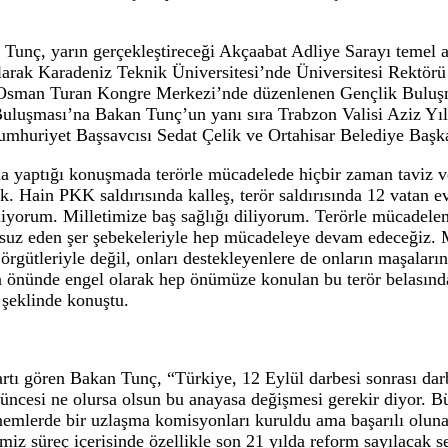
en temizleyerek yolumuza devam edeceğiz“
0 yıldan bu yana huzursuz eden gelişmesini
ücadele ederek inşallah ülkemizi bu şer şebe
ılmaz Tunç, "Türkiye’yi 40 yıldan bu yana huzursuz e
r belasından terörün her şekliyle mücadele ederek inşa
ılmaz Tunç, yarın gerçekleştireceği Akçaabat Adliye Sar
. İlk olarak Karadeniz Teknik Üniversitesi’nde Ünivers
 Dr. Osman Turan Kongre Merkezi’nde düzenlenen Gençli
çlik Buluşması’na Bakan Tunç’un yanı sıra Trabzon Va