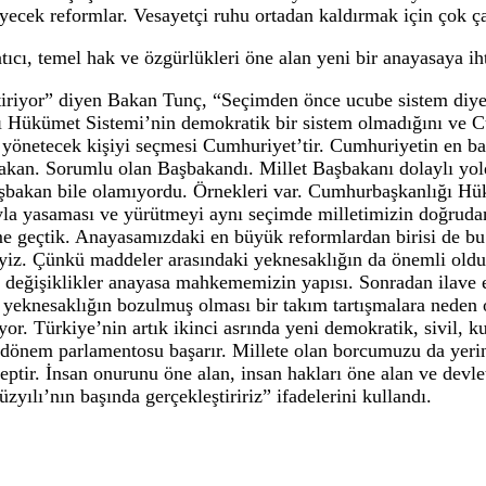
zon Cumhuriyet Başsavcısı Sedat Çelik ve Ortahisar B
sı’nda yaptığı konuşmada terörle mücadelede hiçbir za
t verdik. Hain PKK saldırısında kalleş, terör saldırısın
sabır diliyorum. Milletimize baş sağlığı diliyorum. Ter
huzursuz eden şer şebekeleriyle hep mücadeleye devam e
erör örgütleriyle değil, onları destekleyenlere de onl
asının önünde engel olarak hep önümüze konulan bu ter
eğiz” şeklinde konuştu.
pankartı gören Bakan Tunç, “Türkiye, 12 Eylül darbesi s
 düşüncesi ne olursa olsun bu anayasa değişmesi gereki
azı dönemlerde bir uzlaşma komisyonları kuruldu ama ba
eçtiğimiz süreç içerisinde özellikle son 21 yılda refor
senmeyecek reformlar. Vesayetçi ruhu ortadan kaldırmak
l, kuşatıcı, temel hak ve özgürlükleri öne alan yeni bir 