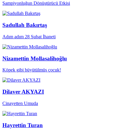
Şampiyonluğun Dönüştürücü Etkisi
Sadullah Bakırtaş
Adım adım 28 Şubat İhaneti
Nizamettin Mollasalihoğlu
Köpek gibi büyütülmüş çocuk!
Dilaver AKYAZI
Cinayetten Umuda
Hayrettin Turan