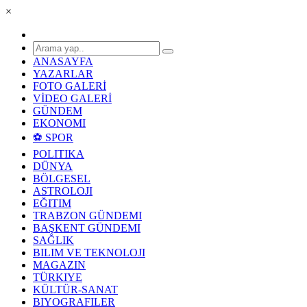
×
ANASAYFA
YAZARLAR
FOTO GALERİ
VİDEO GALERİ
GÜNDEM
EKONOMI
⚽ SPOR
POLITIKA
DÜNYA
BÖLGESEL
ASTROLOJI
EĞITIM
TRABZON GÜNDEMI
BAŞKENT GÜNDEMI
SAĞLIK
BILIM VE TEKNOLOJI
MAGAZIN
TÜRKIYE
KÜLTÜR-SANAT
BIYOGRAFILER