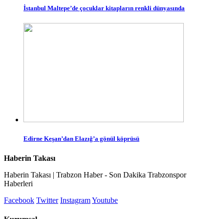
İstanbul Maltepe’de çocuklar kitapların renkli dünyasında
Edirne Keşan’dan Elazığ’a gönül köprüsü
Haberin Takası
Haberin Takası | Trabzon Haber - Son Dakika Trabzonspor
Haberleri
Facebook
Twitter
Instagram
Youtube