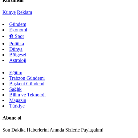
Kurumsal
Künye
Reklam
Gündem
Ekonomi
⚽ Spor
Politika
Dünya
Bölgesel
Astroloji
Eğitim
Trabzon Gündemi
Başkent Gündemi
Sağlık
Bilim ve Teknoloji
Magazin
Türkiye
Abone ol
Son Dakika Haberlerini Anında Sizlerle Paylaşalım!