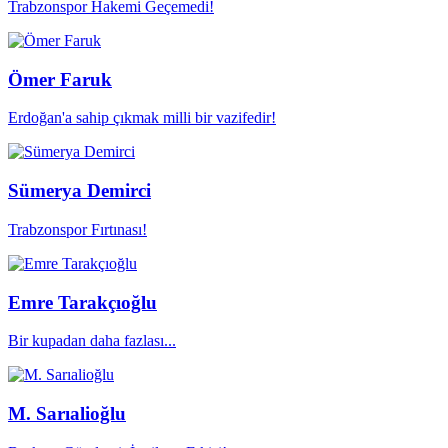
Trabzonspor Hakemi Geçemedi!
Ömer Faruk
Erdoğan'a sahip çıkmak milli bir vazifedir!
Sümerya Demirci
Trabzonspor Fırtınası!
Emre Tarakçıoğlu
Bir kupadan daha fazlası...
M. Sarıalioğlu