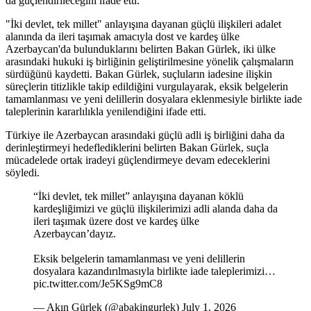
da güçlendirileceğini ifade etti.
"İki devlet, tek millet" anlayışına dayanan güçlü ilişkileri adalet
alanında da ileri taşımak amacıyla dost ve kardeş ülke
Azerbaycan'da bulunduklarını belirten Bakan Gürlek, iki ülke
arasındaki hukuki iş birliğinin geliştirilmesine yönelik çalışmaların
sürdüğünü kaydetti. Bakan Gürlek, suçluların iadesine ilişkin
süreçlerin titizlikle takip edildiğini vurgulayarak, eksik belgelerin
tamamlanması ve yeni delillerin dosyalara eklenmesiyle birlikte iade
taleplerinin kararlılıkla yenilendiğini ifade etti.
Türkiye ile Azerbaycan arasındaki güçlü adli iş birliğini daha da
derinleştirmeyi hedeflediklerini belirten Bakan Gürlek, suçla
mücadelede ortak iradeyi güçlendirmeye devam edeceklerini
söyledi.
“İki devlet, tek millet” anlayışına dayanan köklü
kardeşliğimizi ve güçlü ilişkilerimizi adli alanda daha da
ileri taşımak üzere dost ve kardeş ülke
Azerbaycan’dayız.
Eksik belgelerin tamamlanması ve yeni delillerin
dosyalara kazandırılmasıyla birlikte iade taleplerimizi…
pic.twitter.com/Je5KSg9mC8
— Akın Gürlek (@abakingurlek) July 1, 2026