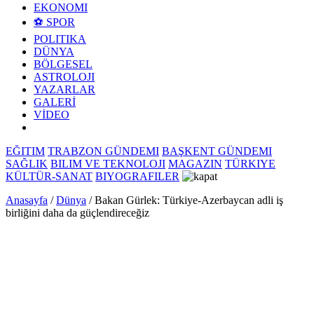
EKONOMI
⚽ SPOR
POLITIKA
DÜNYA
BÖLGESEL
ASTROLOJI
YAZARLAR
GALERİ
VİDEO
EĞITIM
TRABZON GÜNDEMI
BAŞKENT GÜNDEMI
SAĞLIK
BILIM VE TEKNOLOJI
MAGAZIN
TÜRKIYE
KÜLTÜR-SANAT
BIYOGRAFILER
Anasayfa
/
Dünya
/
Bakan Gürlek: Türkiye-Azerbaycan adli iş
birliğini daha da güçlendireceğiz