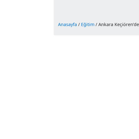
Anasayfa
/
Eğitim
/
Ankara Keçiö