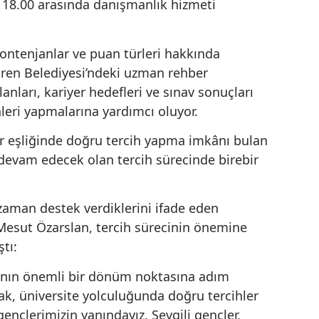
Ankara'da Keçiören Belediyesi,
Yükseköğretim Kurumları Sınavı (YKS)
tercih sürecinde üniversite adaylarına
yönelik ücretsiz tercih danışmanlığı
hizmeti sunarak gençlerin eğitim
yolculuğunda yanlarında olmayı
sürdürüyor.
ANKARA (İGFA) - Keçiören Belediyesi
Hizmet Binası zemin katında kurulan
şı Eğitim Merkezi olmak üzere iki ayrı noktada
.00 ile 18.00 arasında danışmanlık hizmeti
mler, kontenjanlar ve puan türleri hakkında