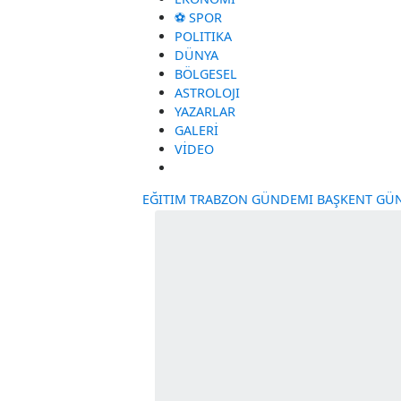
GÜNDEM
EKONOMI
⚽ SPOR
POLITIKA
DÜNYA
BÖLGESEL
ASTROLOJI
YAZARLAR
GALERİ
VİDEO
EĞITIM
TRABZON GÜNDEMI
BAŞKE