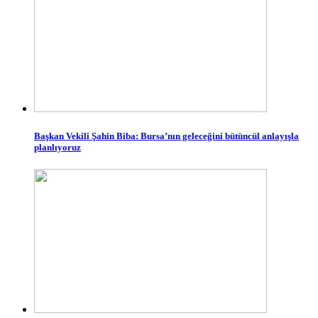
Başkan Vekili Şahin Biba: Bursa’nın geleceğini bütüncül anlayışla
planlıyoruz