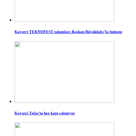
Kayseri TEKNOFEST takımları Başkan Büyükkılıç’la buluştu
Kayseri Talas’ta her kapı çalınıyor