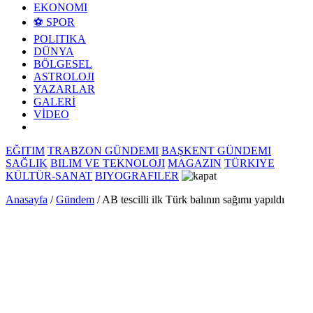
EKONOMI
⚽ SPOR
POLITIKA
DÜNYA
BÖLGESEL
ASTROLOJI
YAZARLAR
GALERİ
VİDEO
EĞITIM
TRABZON GÜNDEMI
BAŞKENT GÜNDEMI
SAĞLIK
BILIM VE TEKNOLOJI
MAGAZIN
TÜRKIYE
KÜLTÜR-SANAT
BIYOGRAFILER
Anasayfa
/
Gündem
/
AB tescilli ilk Türk balının sağımı yapıldı