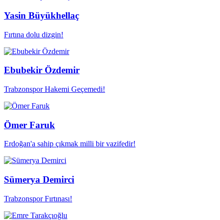
Yasin Büyükhellaç
Fırtına dolu dizgin!
Ebubekir Özdemir
Trabzonspor Hakemi Geçemedi!
Ömer Faruk
Erdoğan'a sahip çıkmak milli bir vazifedir!
Sümerya Demirci
Trabzonspor Fırtınası!