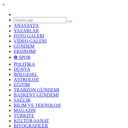
×
ANASAYFA
YAZARLAR
FOTO GALERİ
VİDEO GALERİ
GÜNDEM
EKONOMI
⚽ SPOR
POLITIKA
DÜNYA
BÖLGESEL
ASTROLOJI
EĞITIM
TRABZON GÜNDEMI
BAŞKENT GÜNDEMI
SAĞLIK
BILIM VE TEKNOLOJI
MAGAZIN
TÜRKIYE
KÜLTÜR-SANAT
BIYOGRAFILER