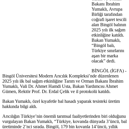
Bakanı İbrahim
Yumaklı, Avrupa
Birliği tarafından
coğrafi işaret tescili
alan Bingöl balının
2025 yılı ilk sağım
etkinliğine katıldı.
Bakan Yumaklı,
“Bingöl balı,
Türkiye sınırlarını
aşan bir marka
olacak” dedi.
BİNGÖL (İGFA) -
Bingöl Üniversitesi Modern Arıcılık Kompleksi’nde düzenlenen
2025 yılı ilk bal sağım etkinliğine Tarım ve Orman Bakanı İbrahim
Yumaklı, Vali Dr. Ahmet Hamdi Usta, Bakan Yardımcısı Ahmet
Gümen, Rektör Prof. Dr. Erdal Çelik ve il protokolü katıldı.
Bakan Yumaklı, özel kıyafetle bal hasadı yaparak tesisteki üretim
hakkında bilgi aldı.
Arıcılığın Türkiye’nin önemli tarımsal faaliyetlerinden biri olduğunu
vurgulayan Bakan Yumaklı, “Türkiye, kovanda dünyada 3’üncü, bal
üretiminde 2’nci sırada. Bingöl, 179 bin kovanla 14’üncü, yıllık