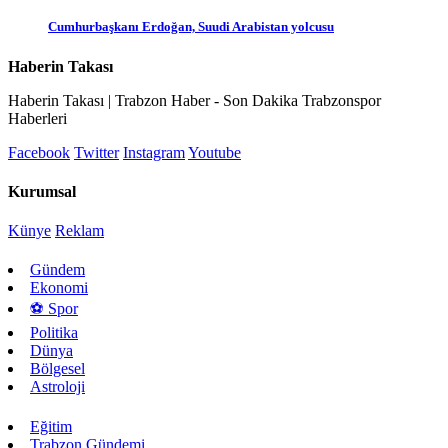
Cumhurbaşkanı Erdoğan, Suudi Arabistan yolcusu
Haberin Takası
Haberin Takası | Trabzon Haber - Son Dakika Trabzonspor
Haberleri
Facebook
Twitter
Instagram
Youtube
Kurumsal
Künye
Reklam
Gündem
Ekonomi
⚽ Spor
Politika
Dünya
Bölgesel
Astroloji
Eğitim
Trabzon Gündemi