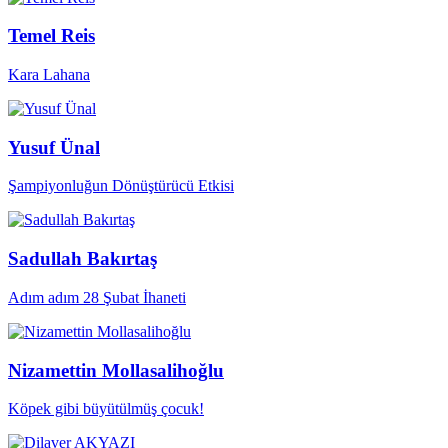
Temel Reis
Kara Lahana
Yusuf Ünal
Şampiyonluğun Dönüştürücü Etkisi
Sadullah Bakırtaş
Adım adım 28 Şubat İhaneti
Nizamettin Mollasalihoğlu
Köpek gibi büyütülmüş çocuk!