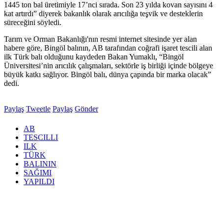
1445 ton bal üretimiyle 17’nci sırada. Son 23 yılda kovan sayısını 4
kat artırdı” diyerek bakanlık olarak arıcılığa teşvik ve desteklerin
süreceğini söyledi.
Tarım ve Orman Bakanlığı'nın resmi internet sitesinde yer alan
habere göre, Bingöl balının, AB tarafından coğrafi işaret tescili alan
ilk Türk balı olduğunu kaydeden Bakan Yumaklı, “Bingöl
Üniversitesi’nin arıcılık çalışmaları, sektörle iş birliği içinde bölgeye
büyük katkı sağlıyor. Bingöl balı, dünya çapında bir marka olacak”
dedi.
Paylaş
Tweetle
Paylaş
Gönder
AB
TESCILLI
ILK
TÜRK
BALININ
SAĞIMI
YAPILDI